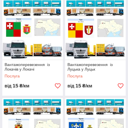
Вантажоперевезення із
Вантажоперевезення із
Локачів у Локачі
Луцька у Луцьк
Послуга
Послуга
15
15
від
₴/км
від
₴/км