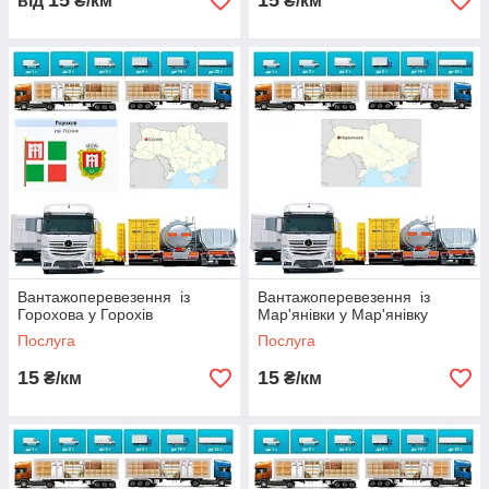
15
15
від
₴/км
₴/км
Вантажоперевезення із
Вантажоперевезення із
Горохова у Горохів
Мар'янівки у Мар'янівку
Послуга
Послуга
15
15
₴/км
₴/км