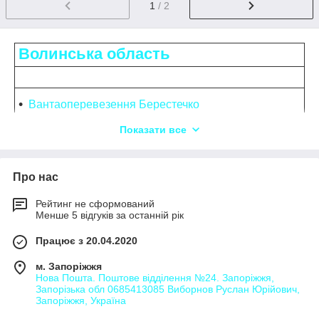
1
/ 2
Волинська область
Вантаоперевезення Берестечко
Показати все
Вантаоперевезення Благодатне
Вантаоперевезення Володимир
Про нас
Рейтинг не сформований
Вантаоперевезення Голоби
Менше 5 відгуків за останній рік
Вантаоперевезення Головне
Працює з 20.04.2020
м. Запоріжжя
Вантаоперевезення Горохів
Нова Пошта. Поштове відділення №24. Запоріжжя,
Запорізька обл 0685413085 Виборнов Руслан Юрійович,
Запоріжжя, Україна
Вантаоперевезення Дубище