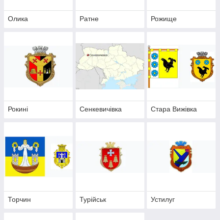
Олика
Ратне
Рожище
Рокині
Сенкевичівка
Стара Вижівка
Торчин
Турійськ
Устилуг