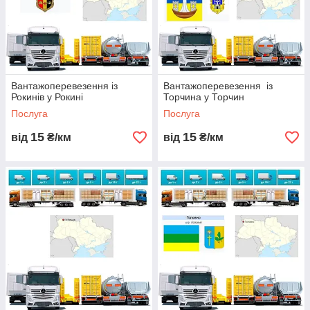
Вантажоперевезення із
Вантажоперевезення із
Рокинів у Рокині
Торчина у Торчин
Послуга
Послуга
15
15
від
₴/км
від
₴/км