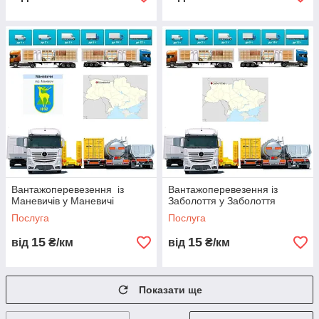
Вантажоперевезення із
Вантажоперевезення із
Маневичів у Маневичі
Заболоття у Заболоття
Послуга
Послуга
15
15
від
₴/км
від
₴/км
Показати ще