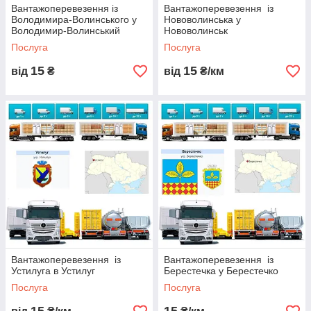
Вантажоперевезення із
Вантажоперевезення із
Володимира-Волинського у
Нововолинська у
Володимир-Волинський
Нововолинськ
Послуга
Послуга
15
15
від
₴
від
₴/км
Вантажоперевезення із
Вантажоперевезення із
Устилуга в Устилуг
Берестечка у Берестечко
Послуга
Послуга