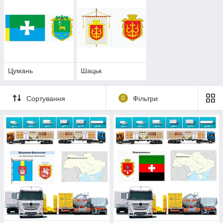
Цумань
Шацьк
Сортування
0
Фільтри