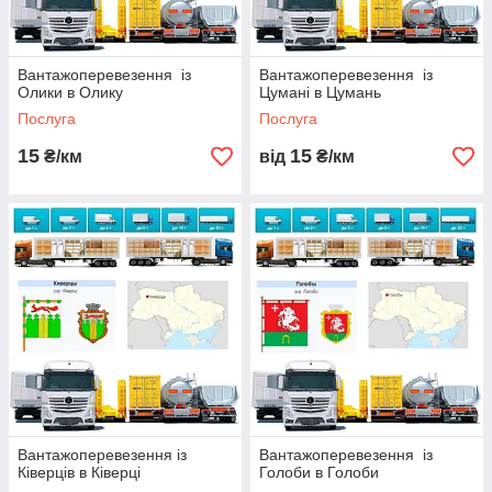
Вантажоперевезення із
Вантажоперевезення із
Олики в Олику
Цумані в Цумань
Послуга
Послуга
15
15
₴/км
від
₴/км
Вантажоперевезення із
Вантажоперевезення із
Ківерців в Ківерці
Голоби в Голоби