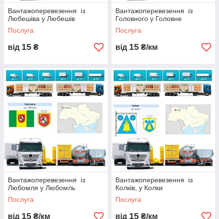
Вантажоперевезення із
Вантажоперевезення із
Любешіва у Любешів
Головного у Головне
Послуга
Послуга
15
15
від
₴
від
₴/км
Вантажоперевезення із
Вантажоперевезення із
Любомля у Любомль
Колків, у Колки
Послуга
Послуга
15
15
від
₴/км
від
₴/км