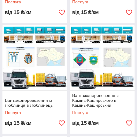
Послуга
Послуга
15
15
від
₴/км
від
₴/км
Вантажоперевезення із
Вантажоперевезення із
Камінь-Каширського в
Люблинця в Люблинець
Камінь-Каширський
Послуга
Послуга
15
15
від
₴/км
від
₴/км