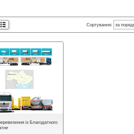
еревезення із Благодатного
атне