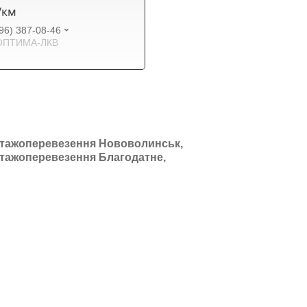
₴/км
96) 387-08-46
ОПТИМА-ЛКВ
тажоперевезення Нововолинськ,
тажоперевезення Благодатне,