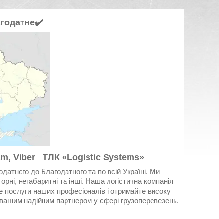
агодатне
✔️
m, Viber ТЛК «Logistic Systems»
одатного до Благодатного та по всій Україні. Ми
рні, негабаритні та інші. Наша логістична компанія
е послуги наших професіоналів і отримайте високу
ти вашим надійним партнером у сфері грузоперевезень.