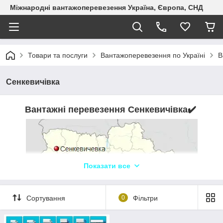
Міжнародні вантажоперевезення Україна, Європа, СНД
Товари та послуги
Вантажоперевезення по Україні
В
Сенкевичівка
Вантажні перевезення Сенкевичівка
✔️
Показати все
Сортування
0
Фільтри