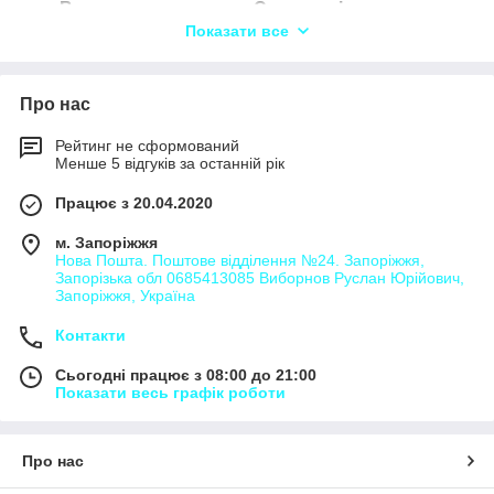
Вантажоперевезення Сенкевичівка,
Показати все
Вантажоперевезення Антонівка,
Вантажоперевезення Бережанка,
Вантажоперевезення Бистровиця,
Про нас
Вантажоперевезення Богунівка,
Рейтинг не сформований
Вантажоперевезення Борисковичі,
Менше 5 відгуків за останній рік
Вантажоперевезення Борочиче,
Працює з 20.04.2020
Вантажоперевезення Брани,
м. Запоріжжя
Вантажоперевезення Бужани,
Нова Пошта. Поштове відділення №24. Запоріжжя,
Запорізька обл 0685413085 Виборнов Руслан Юрійович,
Вантажоперевезення Буркачі,
Запоріжжя, Україна
Вантажоперевезення Ватин,
Контакти
Вантажоперевезення Ватинець,
Сьогодні працює з 08:00 до 21:00
Вантажоперевезення Вільхівка,
Показати весь графік роботи
Вантажоперевезення Волиця-
Дружкопільська,
Про нас
Вантажоперевезення Волиця-Лобачівська,
Вантажоперевезення Галичани,