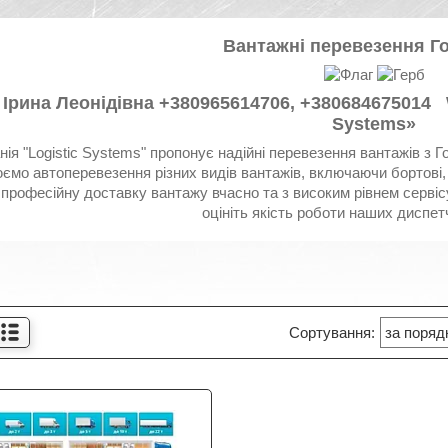
Вантажні перевезення Г
: Ірина Леонідівна +380965614706, +380684675014 
Systems»
ія "Logistic Systems" пропонує надійні перевезення вантажів з Го
ємо автоперевезення різних видів вантажів, включаючи бортові, 
 професійну доставку вантажу вчасно та з високим рівнем сервіс
оцініть якість роботи наших диспетч