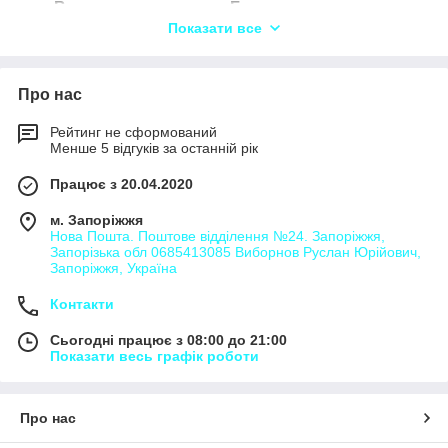
Вантажоперевезення Береза,
Показати все
Вантажоперевезення Березники,
Вантажоперевезення Боровуха,
Вантажоперевезення Броди,
Про нас
Вантажоперевезення Бродятине,
Рейтинг не сформований
Вантажоперевезення Велимче,
Менше 5 відгуків за останній рік
Вантажоперевезення Видраниця,
Працює з 20.04.2020
Вантажоперевезення Вижично,
м. Запоріжжя
Вантажоперевезення Височне,
Нова Пошта. Поштове відділення №24. Запоріжжя,
Запорізька обл 0685413085 Виборнов Руслан Юрійович,
Вантажоперевезення Витень,
Запоріжжя, Україна
Вантажоперевезення Вужиськ,
Контакти
Вантажоперевезення Гірники,
Сьогодні працює з 08:00 до 21:00
Вантажоперевезення Годинь,
Показати весь графік роботи
Вантажоперевезення Головище,
Вантажоперевезення Гута,
Про нас
Вантажоперевезення Датинь,