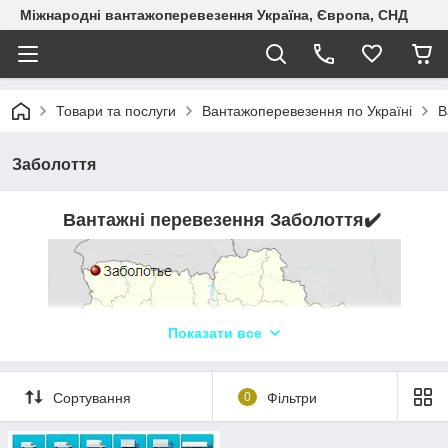
Міжнародні вантажоперевезення Україна, Європа, СНД
Товари та послуги
Вантажоперевезення по Україні
В
Заболоття
Вантажні перевезення Заболоття
✔️
Показати все
Сортування
0
Фільтри