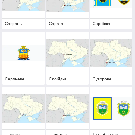
Саврань
Сарата
Сергіївка
Серпневе
Слобідка
Суворове
Таїрове
Тарутине
Татарбунари