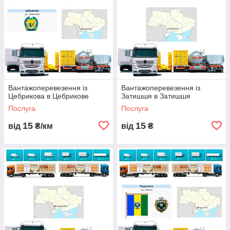
Вантажоперевезення із
Вантажоперевезення із
Цебрикова в Цебрикове
Затишшя в Затишшя
Послуга
Послуга
15
15
від
₴/км
від
₴