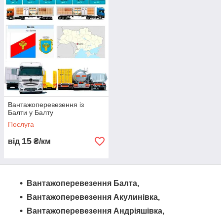
Компанія «Logistic Systems» пропонує грузоперевезення з
Балти до Балти та по всій Україні. Ми здійснюємо
автоперевезення різних видів вантажів, включаючи бортові та
вантажні перевезення. Наша команда диспетчерів готова
організувати доставку вашого вантажу з використанням
різноманітної спецтехніки, такої як автопоїзди, єврофури,
рефрижератори, самоскиди та інші. Ми надаємо надійні та
професійні послуги з грузоперевезень, забезпечуючи високий
рівень логістичної підтримки. Замовте перевезення вантажу
від «Logistic Systems» та довірте його надійним
Вантажоперевезення із
професіоналам.
Балти у Балту
Послуга
15
від
₴/км
Вантажоперевезення Балта,
Вантажоперевезення Акулинівка,
Вантажоперевезення Андріяшівка,