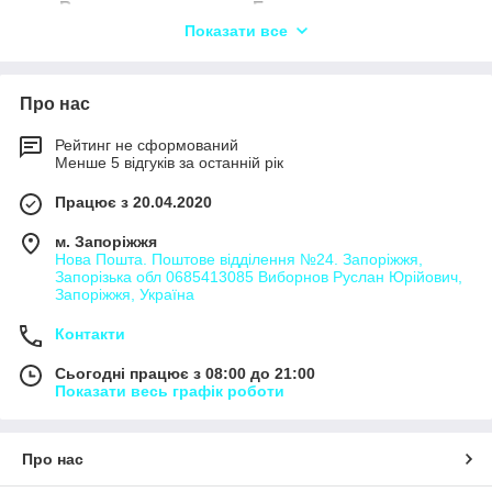
Вантажоперевезення Бендзари,
Показати все
Вантажоперевезення Березівка,
Вантажоперевезення Білине,
Вантажоперевезення Борсуки,
Про нас
Вантажоперевезення Відрада,
Рейтинг не сформований
Вантажоперевезення Волова,
Менше 5 відгуків за останній рік
Вантажоперевезення Гольма,
Працює з 20.04.2020
Вантажоперевезення Євтодія,
м. Запоріжжя
Вантажоперевезення Зелений Гай,
Нова Пошта. Поштове відділення №24. Запоріжжя,
Запорізька обл 0685413085 Виборнов Руслан Юрійович,
Вантажоперевезення Кармалюківка,
Запоріжжя, Україна
Вантажоперевезення Козацьке,
Контакти
Вантажоперевезення Коритне,
Сьогодні працює з 08:00 до 21:00
Вантажоперевезення Крижовлин,
Показати весь графік роботи
Вантажоперевезення Лісничівка,
Вантажоперевезення Мирони,
Про нас
Вантажоперевезення Мошняги,