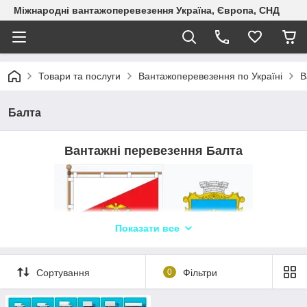
Міжнародні вантажоперевезення Україна, Європа, СНД
Товари та послуги
Вантажоперевезення по Україні
В
Балта
Вантажні перевезення Балта
Показати все
Сортування
0
Фільтри
Логіст: Кароліна +380663203550 WhatsApp,
Telegram, Viber ТЛК «Logistic Systems»