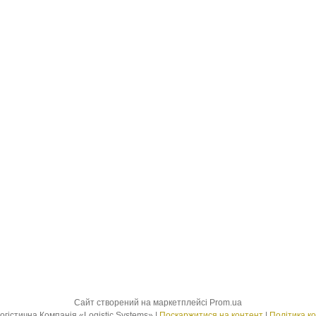
Сайт створений на маркетплейсі
Prom.ua
Транспортно-Логістична Компанія «Logistic Systems» |
Поскаржитися на контент
|
Політика к