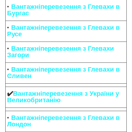
Вантажніперевезення з Глевахи в
Бургас
Вантажніперевезення з Глевахи в
Русе
Вантажніперевезення з Глевахи
Загори
Вантажніперевезення з Глевахи в
Сливен
✔️
Вантажніперевезення з України у
Великобританію
Вантажніперевезення з Глевахи в
Лондон