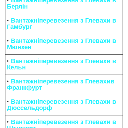
Вантажніперевезення з Глевахи в
Берлін
Вантажніперевезення з Глевахи в
Гамбург
Вантажніперевезення з Глевахи в
Мюнхен
Вантажніперевезення з Глевахи в
Кельн
Вантажніперевезення з Глевахив
Франкфурт
Вантажніперевезення з Глевахи в
Дюссельдорф
Вантажніперевезення з Глевахи в