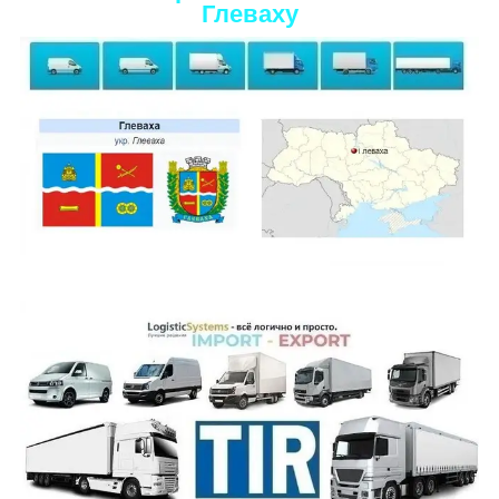
Глеваху