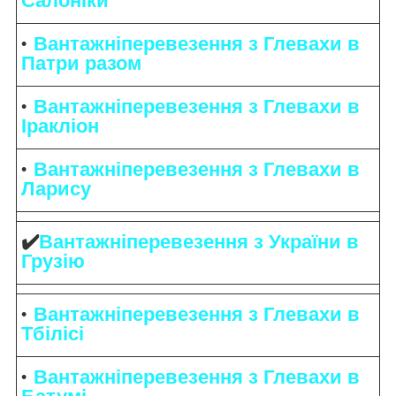
Салоніки
Вантажніперевезення з Глевахи в
Патри разом
Вантажніперевезення з Глевахи в
Іракліон
Вантажніперевезення з Глевахи в
Ларису
✔️
Вантажніперевезення з України в
Грузію
Вантажніперевезення з Глевахи в
Тбілісі
Вантажніперевезення з Глевахи в