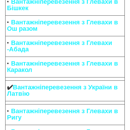
Вантажніперевезення з Глевахи в
Бішкек
Вантажніперевезення з Глевахи в
Ош разом
Вантажніперевезення з Глевахи
-Абада
Вантажніперевезення з Глевахи в
Каракол
✔️
Вантажніперевезення з України в
Латвію
Вантажніперевезення з Глевахи в
Ригу