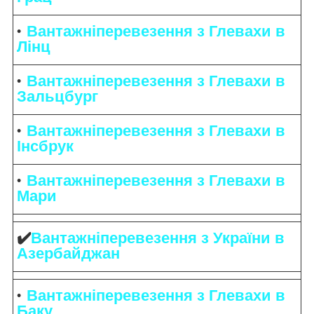
Вантажніперевезення з Глевахи в
Лінц
Вантажніперевезення з Глевахи в
Зальцбург
Вантажніперевезення з Глевахи в
Інсбрук
Вантажніперевезення з Глевахи в
Мари
✔️
Вантажніперевезення з України в
Азербайджан
Вантажніперевезення з Глевахи в
Баку