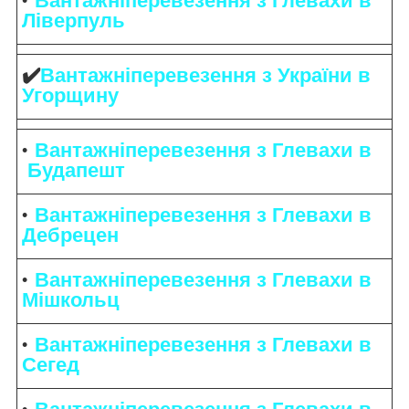
Вантажніперевезення з Глевахи в
Ліверпуль
✔️
Вантажніперевезення з України в
Угорщину
Вантажніперевезення з Глевахи в
Будапешт
Вантажніперевезення з Глевахи в
Дебрецен
Вантажніперевезення з Глевахи в
Мішкольц
Вантажніперевезення з Глевахи в
Сегед