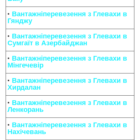
Вантажніперевезення з Глевахи в
Гянджу
Вантажніперевезення з Глевахи в
Сумгаїт в Азербайджан
Вантажніперевезення з Глевахи в
Мінгечевір
Вантажніперевезення з Глевахи в
Хирдалан
Вантажніперевезення з Глевахи в
Ленкорань
Вантажніперевезення з Глевахи в
Нахічевань