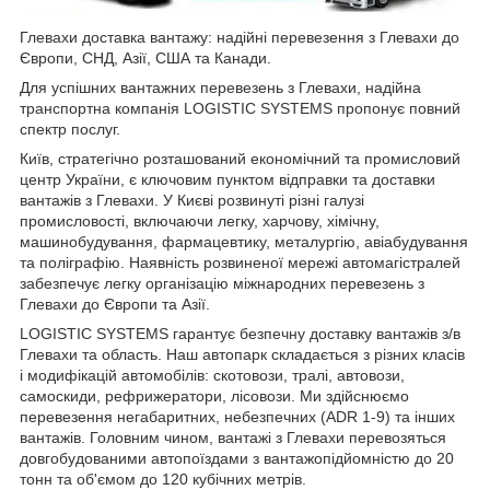
Глевахи доставка вантажу: надійні перевезення з Глевахи до
Європи, СНД, Азії, США та Канади.
Для успішних вантажних перевезень з Глевахи, надійна
транспортна компанія LOGISTIC SYSTEMS пропонує повний
спектр послуг.
Київ, стратегічно розташований економічний та промисловий
центр України, є ключовим пунктом відправки та доставки
вантажів з Глевахи. У Києві розвинуті різні галузі
промисловості, включаючи легку, харчову, хімічну,
машинобудування, фармацевтику, металургію, авіабудування
та поліграфію. Наявність розвиненої мережі автомагістралей
забезпечує легку організацію міжнародних перевезень з
Глевахи до Європи та Азії.
LOGISTIC SYSTEMS гарантує безпечну доставку вантажів з/в
Глевахи та область. Наш автопарк складається з різних класів
і модифікацій автомобілів: скотовози, тралі, автовози,
самоскиди, рефрижератори, лісовози. Ми здійснюємо
перевезення негабаритних, небезпечних (ADR 1-9) та інших
вантажів. Головним чином, вантажі з Глевахи перевозяться
довгобудованими автопоїздами з вантажопідйомністю до 20
тонн та об'ємом до 120 кубічних метрів.