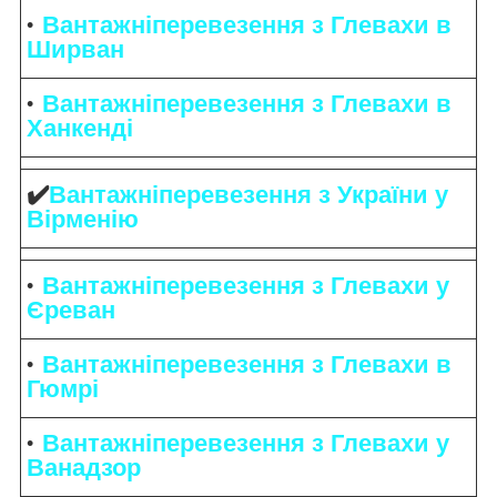
Вантажніперевезення з Глевахи в
Ширван
Вантажніперевезення з Глевахи в
Ханкенді
✔️
Вантажніперевезення з України у
Вірменію
Вантажніперевезення з Глевахи у
Єреван
Вантажніперевезення з Глевахи в
Гюмрі
Вантажніперевезення з Глевахи у
Ванадзор