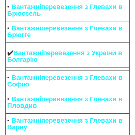
Вантажніперевезення з Глевахи в
Брюссель
Вантажніперевезення з Глевахи в
Брюгге
✔️
Вантажніперевезення з України в
Болгарію
Вантажніперевезення з Глевахи в
Софію
Вантажніперевезення з Глевахи в
Пловдив
Вантажніперевезення з Глевахи в
Варну