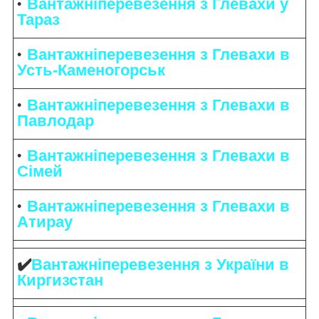
Вантажніперевезення з Глевахи у
Тараз
Вантажніперевезення з Глевахи в
Усть-Каменогорськ
Вантажніперевезення з Глевахи в
Павлодар
Вантажніперевезення з Глевахи в
Сімей
Вантажніперевезення з Глевахи в
Атирау
✔️
Вантажніперевезення з України в
Киргизстан