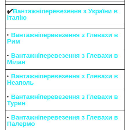
✔️
Вантажніперевезення з України в
Італію
Вантажніперевезення з Глевахи в
Рим
Вантажніперевезення з Глевахи в
Мілан
Вантажніперевезення з Глевахи в
Неаполь
Вантажніперевезення з Глевахи в
Турин
Вантажніперевезення з Глевахи в
Палермо