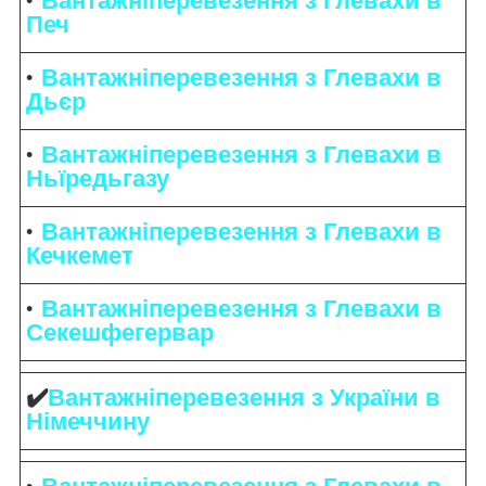
Вантажніперевезення з Глевахи в
Печ
Вантажніперевезення з Глевахи в
Дьєр
Вантажніперевезення з Глевахи в
Ньїредьгазу
Вантажніперевезення з Глевахи в
Кечкемет
Вантажніперевезення з Глевахи в
Секешфегервар
✔️
Вантажніперевезення з України в
Німеччину