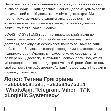
Наша компанія також спеціалізується на доставці вантажів з
Києва за кордон. Наші досвідчені логісти допоможуть вибрати
оптимальний спосіб доставки з мінімізацією витрат. Ми
пропонуємо можливість швидкої авіаперевезення та
економічної автомобільної доставки, залежно від ваших
бажань та можливостей Глевахи.
LOGISTIC SYSTEMS гарантує індивідуальний підхід до
кожного замовника. Ми розробимо оптимальну схему
доставки, враховуючи особливості вашого вантажу та ваші
побажання. Завдяки співпраці з провідними транспортними
підприємствами України, ми забезпечуємо своєчасну та
безперебійну доставку. Щотижня з Глевахи організовуються
міжнародні перевезення до країн Азії та Європи. Довірте нам
свої вантажі, і ми забезпечимо їх надійну доставку з Глевахи в
будь-яку точку світу.
Логіст: Тетяна Григорівна
+380669581591, +380684675014
WhatsApp, Telegram, Viber ТЛК
«Logistic Systems»
✔️