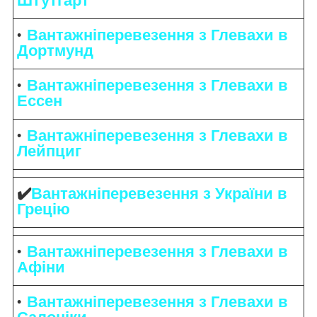
Штутгарт
Вантажніперевезення з Глевахи в
Дортмунд
Вантажніперевезення з Глевахи в
Ессен
Вантажніперевезення з Глевахи в
Лейпциг
✔️
Вантажніперевезення з України в
Грецію
Вантажніперевезення з Глевахи в
Афіни
Вантажніперевезення з Глевахи в