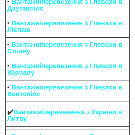
Вантажніперевезення з Глевахи в
Даугавпілс
Вантажніперевезення з Глевахи в
Лієпаю
Вантажніперевезення з Глевахи в
Єлгаву
Вантажніперевезення з Глевахи в
Юрмалу
Вантажніперевезення з Глевахи в
Вентспілс
✔️
Вантажніперевезення з України в
Литву