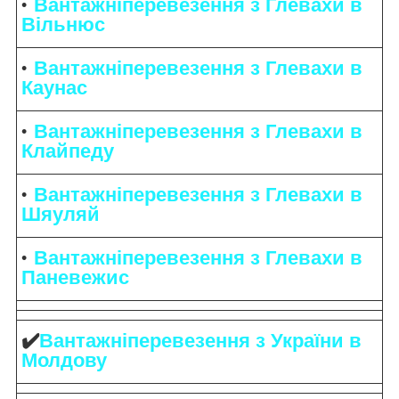
Вантажніперевезення з Глевахи в
Вільнюс
Вантажніперевезення з Глевахи в
Каунас
Вантажніперевезення з Глевахи в
Клайпеду
Вантажніперевезення з Глевахи в
Шяуляй
Вантажніперевезення з Глевахи в
Паневежис
✔️
Вантажніперевезення з України в
Молдову