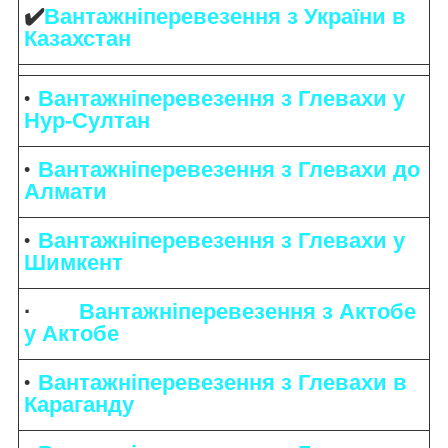
✔️
Вантажніперевезення з України в
Казахстан
Вантажніперевезення з Глевахи у
Нур-Султан
Вантажніперевезення з Глевахи до
Алмати
Вантажніперевезення з Глевахи у
Шимкент
·
Вантажніперевезення з Актобе
у Актобе
Вантажніперевезення з Глевахи в
Караганду