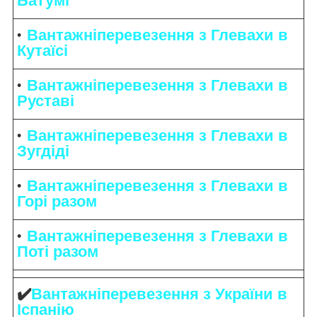
Батумі
Вантажніперевезення з Глевахи в
Кутаїсі
Вантажніперевезення з Глевахи в
Руставі
Вантажніперевезення з Глевахи в
Зугдіді
Вантажніперевезення з Глевахи в
Горі разом
Вантажніперевезення з Глевахи в
Поті разом
✔️
Вантажніперевезення з України в
Іспанію