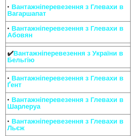
Вантажніперевезення з Глевахи в
Вагаршапат
Вантажніперевезення з Глевахи в
Абовян
✔️
Вантажніперевезення з України в
Бельгію
Вантажніперевезення з Глевахи в
Ґент
Вантажніперевезення з Глевахи в
Шарлеруа
Вантажніперевезення з Глевахи в
Льєж