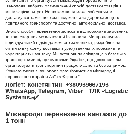
всі питання та організувати міжнародні перевезення з
Іванополя, вибрати оптимальний спосіб доставки товарів з
мінімізацією витрат. Наша компанія може забезпечити
доставку вантажів шляхом швидкого, але дорогостоящого
повітряного транспорту та доступної автомобільної доставки.
Вибір способу перевезення залежить від побажань замовника
та транспортних можливостей Іванополя. Ми пропонуємо
індивідуальний підхід до кожного замовника, розробляючи
оптимальну схему доставки з урахуванням їх побажань та
характеристик вантажу. Ми встановили співпрацю з багатьма
транспортними підприємствами України, що дозволяє нам
організовувати транспортний процес вчасно та без затримок.
Кожного тижня з Іванополя організовуються міжнародні
перевезення в країни Азії та Європи."
Логіст: Констянтин +380969667196
WhatsApp, Telegram, Viber ТЛК «Logistic
Systems»✔️
Міжнародні перевезення вантажів до
1 тонн