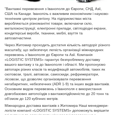
"Вантажні перевезення з Іванополя до Європи, СНД, Азії,
США та Канади. Іванопіль є важливим економічним і науково-
технічним центром регіону. На підприємствах міста
виробляються різноманітні товари, включаючи скло,
металоконструкції, електронні прилади, світлодіодні екрани,
кондитерські вироби, тканини, меблі, взуття та
автозапчастини.
Через Житомир проходить достатня кількість автодоріг різного
масштабу, що забезпечує легкість організації міжнародних
перевезень з Іванополя до Європи та Азії. Компанія
«LOGISTIC SYSTEMS» гарантує безпроблемну доставку
вашого вантажу з та до Іванополя і області. Ми пропонуємо
автопарк різних класів та модифікацій автомобілів, таких як
скотовози, тралі, автовози, самоскиди, рефрижератори,
лісовози, що дозволяє організовувати перевезення
негабаритних, небезпечних (ADR 1-9) та інших видів вантажів.
Основним видом перевезень з Іванополя є використання
довгобазових автопоїздів з вантажопідйомністю до 20 тонн та
об'ємом до 120 кубічних метрів.
Міжнародна доставка вантажів з Житомира Наші менеджери-
логісти компанії «LOGISTIC SYSTEMS» допоможуть вирішити