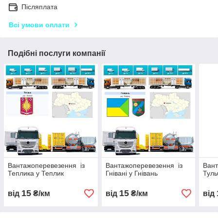
Післяплата
Всі умови оплати
Подібні послуги компанії
Вантажоперевезення із
Вантажоперевезення із
Вант
Теплика у Теплик
Гнівані у Гнівань
Туль
15
15
від
₴/км
від
₴/км
від