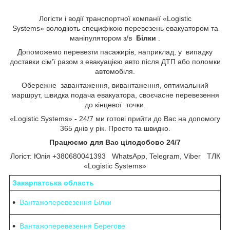
Логісти і водії транспортної компанії «Logistic
Systems»
володіють специфікою перевезень евакуатором та
маніпулятором з/в
Білки
.
Допоможемо перевезти пасажирів, наприклад, у випадку
доставки сім’ї разом з евакуацією авто після ДТП або поломки
автомобіля.
Обережне завантаження, вивантаження, оптимальний
маршрут, швидка подача евакуатора, своєчасне перевезення
до кінцевої точки.
«Logistic Systems»
-
24/7 ми готові прийти до Вас на допомогу
365 днів у рік. Просто та швидко.
Працюємо для Вас цілодобово 24/7
Логіст: Юлія +380680041393 WhatsApp, Telegram, Viber ТЛК
«Logistic Systems»
Закарпатська область
Вантажоперевезення Білки
Вантажоперевезення Берегове