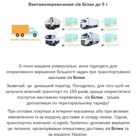
Вантажоперевезення з/в Білки до 5 т
5-тонні машини універсальні, вони підходять для
оперативного вирішення більшості задач при транспортуванні
вантажів з/в
Білки
.
Зазвичай, це домашній переїзд. Погодьтесь, для того щоб не
залучати власний транспорт по 150 разів, краще скористатися
послугою вантажних перевезень з/в
Білки
, трішки
доплативши по територіальному тарифу!
При оптових покупках в інтернет-магазинах або при великих
замовленнях із-за кордону доставки зі складу немає. Однак,
транспортна компанія «Logistic Systems» допоможе вирішити
це питання, організувавши оперативну доставку з/в
Білки
та
за кордони України.