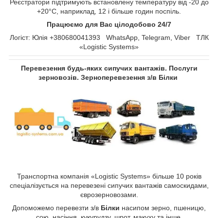
Реєстратори підтримують встановлену температуру від -20 до
+20°С, наприклад, 12 і більше годин поспіль.
Працюємо для Вас цілодобово 24/7
Логіст: Юлія +380680041393 WhatsApp, Telegram, Viber ТЛК
«Logistic Systems»
Перевезення будь-яких сипучих вантажів. Послуги
зерновозів. Зерноперевезення з/в Білки
Транспортна компанія «Logistic Systems» більше 10 років
спеціалізується на перевезені сипучих вантажів самоскидами,
єврозерновозами.
Допоможемо перевезти з/в
Білки
насипом зерно, пшеницю,
сою, насіння, кукурудзу, шрот, макуху та інше.