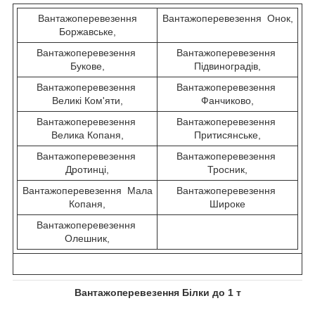
Вантажоперевезення
Вантажоперевезення Онок,
Боржавське,
Вантажоперевезення
Вантажоперевезення
Букове,
Підвиноградів,
Вантажоперевезення
Вантажоперевезення
Великі Ком'яти,
Фанчиково,
Вантажоперевезення
Вантажоперевезення
Велика Копаня,
Притисянське,
Вантажоперевезення
Вантажоперевезення
Дротинці,
Тросник,
Вантажоперевезення Мала
Вантажоперевезення
Копаня,
Широке
Вантажоперевезення
Олешник,
Вантажоперевезення Білки до 1 т