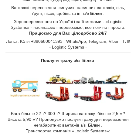
Вантажні перевезення сипучих, насипних вантажів, сіль,
ґрунт, пісок, щебінь та ін. із/в
Білки
.
Зерноперевезення по Україні і за її межами - «Logistic
Systems» - насипаємо і перевозимо, все логічно і просто.
Працюємо для Вас цілодобово 24/7
Логіст: Юлія +380680041393 WhatsApp, Telegram, Viber ТЛК
«Logistic Systems»
Послуги тралу з/в Білки
Вага більше 22 т? 300 т? Ширина вантажу більше 2,5 м?
Висота 5,90 м? Пропонуємо послуги тралу для перевезення
негабаритних вантажів з/в
Білки
.
Транспортна компанія «Logistic Systems»: