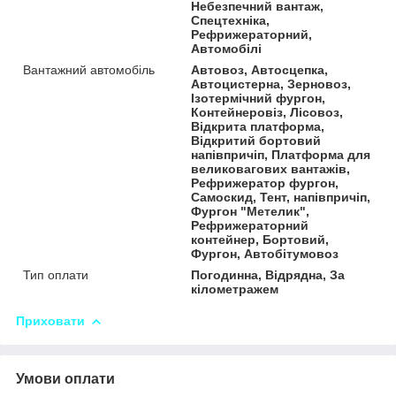
Небезпечний вантаж,
Спецтехніка,
Рефрижераторний,
Автомобілі
Вантажний автомобіль
Автовоз, Автосцепка,
Автоцистерна, Зерновоз,
Ізотермічний фургон,
Контейнеровіз, Лісовоз,
Відкрита платформа,
Відкритий бортовий
напівпричіп, Платформа для
великовагових вантажів,
Рефрижератор фургон,
Самоскид, Тент, напівпричіп,
Фургон "Метелик",
Рефрижераторний
контейнер, Бортовий,
Фургон, Автобітумовоз
Тип оплати
Погодинна, Відрядна, За
кілометражем
Приховати
Умови оплати