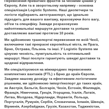
Перевезення приватних фрахтів за чесними цінами у
Європу, Азію та в зворотньому напрямку - основна
спеціалізація Logistic Systems. Наші диспетчери та
логісти підбирають автотранспорт, що ідеально
підходить для вашого вантажу, враховуючи його вагу,
об'єм та специфіку. Завжди розраховуємо
найоптимальніші маршрути доставки та успішно
доставляємо вантажі протягом 10 років.
Ми здійснюємо транспортні перевезення по всій Чехії,
включаючи такі прекрасні європейські міста, як Прага,
Брно, Острава, Пльзень та інші. У Logistic Systems ми
цінуємо чесність, пунктуальність та оптимальний
маршрут. Наші послуги гарантують швидкі доставки та
щоденні відправлення.
Ми спеціалізуємося на міжнародних перевезеннях
комплектних вантажів (FTL) з Брно до країн Європи.
Завдяки нашому досвіду та ефективним логістичним
рішенням, ми здійснюємо імпорт/експорт до таких країн,
як Австрія, Бельгія, Болгарія, Чехія, Естонія, Фінляндія,
Франція, Німеччина, Греція, Угорщина, Італія, Латвія,
Литва, Молдова, Нідерланди, Норвегія, Польща,
Португалія, Румунія, Сербія, Словаччина, Іспанія, Швеція,
Вірменія, Азербайджан, Грузія, Казахстан, Таджикістан,