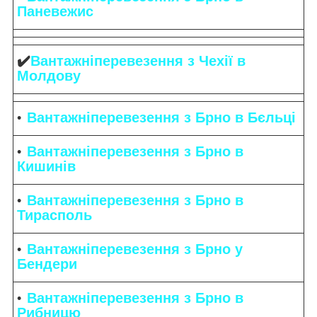
Паневежис
✔️
Вантажніперевезення з Чехії в
Молдову
Вантажніперевезення з Брно в Бєльці
Вантажніперевезення з Брно в
Кишинів
Вантажніперевезення з Брно в
Тирасполь
Вантажніперевезення з Брно у
Бендери
Вантажніперевезення з Брно в
Рибницю