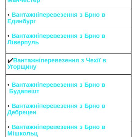
Вантажніперевезення з Брно в
Единбург
Вантажніперевезення з Брно в
Ліверпуль
✔️
Вантажніперевезення з Чехії в
Угорщину
Вантажніперевезення з Брно в
Будапешт
Вантажніперевезення з Брно в
Дебрецен
Вантажніперевезення з Брно в
Мішкольц