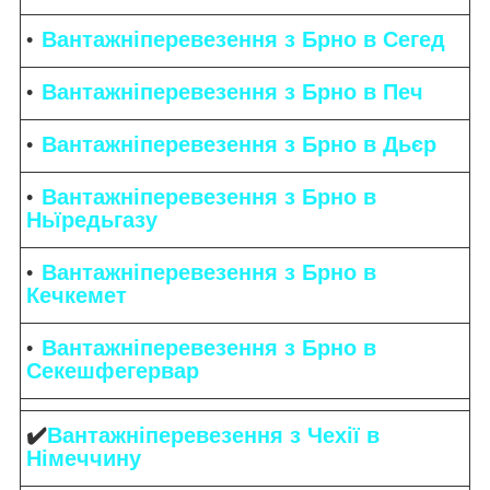
Вантажніперевезення з Брно в Сегед
Вантажніперевезення з Брно в Печ
Вантажніперевезення з Брно в Дьєр
Вантажніперевезення з Брно в
Ньїредьгазу
Вантажніперевезення з Брно в
Кечкемет
Вантажніперевезення з Брно в
Секешфегервар
✔️
Вантажніперевезення з Чехії в
Німеччину