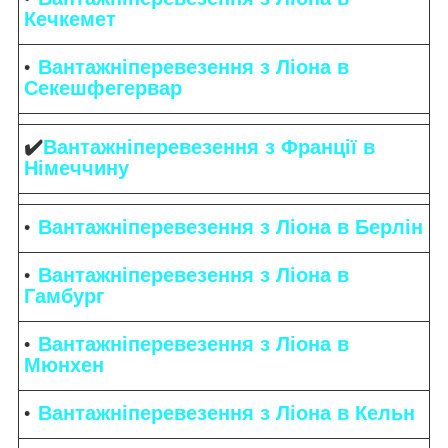
Кечкемет
Вантажніперевезення з Ліона в
Секешфегервар
✔️
Вантажніперевезення з Франції в
Німеччину
Вантажніперевезення з Ліона в Берлін
Вантажніперевезення з Ліона в
Гамбург
Вантажніперевезення з Ліона в
Мюнхен
Вантажніперевезення з Ліона в Кельн