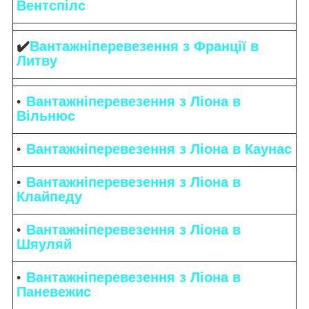
Вентспілс
✔️
Вантажніперевезення з Франції в
Литву
Вантажніперевезення з Ліона в
Вільнюс
Вантажніперевезення з Ліона в Каунас
Вантажніперевезення з Ліона в
Клайпеду
Вантажніперевезення з Ліона в
Шяуляй
Вантажніперевезення з Ліона в
Паневежис