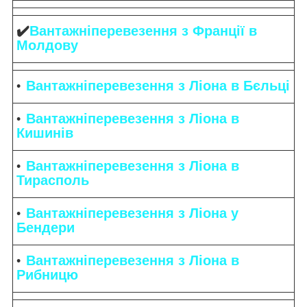
✔️
Вантажніперевезення з Франції в
Молдову
Вантажніперевезення з Ліона в Бєльці
Вантажніперевезення з Ліона в
Кишинів
Вантажніперевезення з Ліона в
Тирасполь
Вантажніперевезення з Ліона у
Бендери
Вантажніперевезення з Ліона в
Рибницю