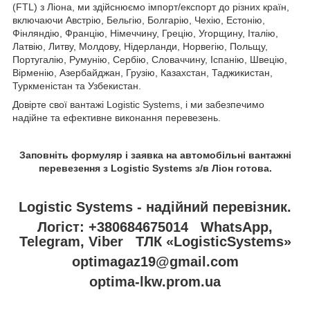
(FTL) з Ліона, ми здійснюємо імпорт/експорт до різних країн,
включаючи Австрію, Бельгію, Болгарію, Чехію, Естонію,
Фінляндію, Францію, Німеччину, Грецію, Угорщину, Італію,
Латвію, Литву, Молдову, Нідерланди, Норвегію, Польщу,
Португалію, Румунію, Сербію, Словаччину, Іспанію, Швецію,
Вірменію, Азербайджан, Грузію, Казахстан, Таджикистан,
Туркменістан та Узбекистан.
Довірте свої вантажі Logistic Systems, і ми забезпечимо
надійне та ефективне виконання перевезень.
Заповніть формуляр і заявка на автомобільні вантажні
перевезення з Logistic Systems з/в Ліон готова.
Logistic Systems - надійний перевізник.
Логіст: +380684675014 WhatsApp,
Telegram, Viber ТЛК «LogisticSystems»
optimagaz19@gmail.com
optima-lkw.prom.ua