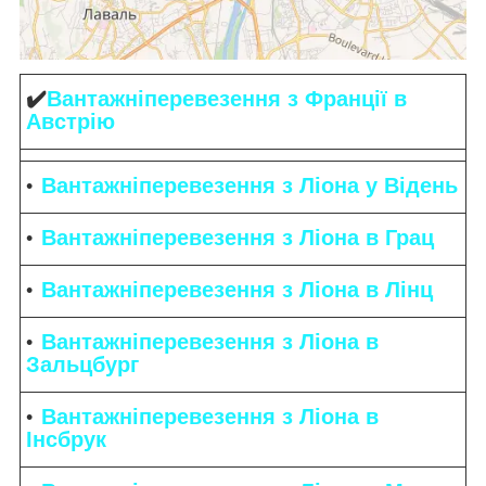
✔️
Вантажніперевезення
з Франції в
Австрію
Вантажніперевезення
з Ліона у Відень
Вантажніперевезення з Ліона в Грац
Вантажніперевезення з Ліона в Лінц
Вантажніперевезення з Ліона в
Зальцбург
Вантажніперевезення з Ліона в
Інсбрук