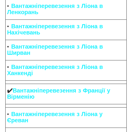
Вантажніперевезення з Ліона в
Ленкорань
Вантажніперевезення з Ліона в
Нахічевань
Вантажніперевезення з Ліона в
Ширван
Вантажніперевезення з Ліона в
Ханкенді
✔️
Вантажніперевезення з Франції у
Вірменію
Вантажніперевезення з Ліона у
Єреван