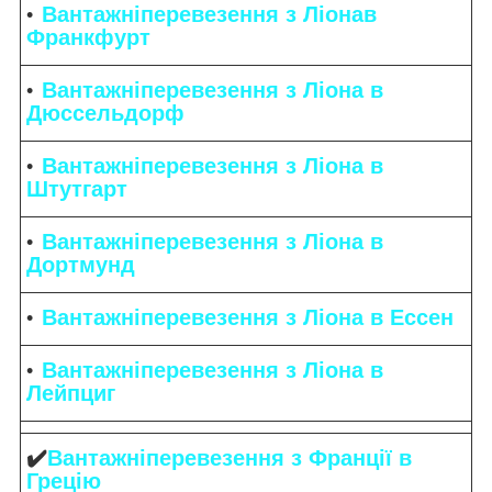
Вантажніперевезення з Ліонав
Франкфурт
Вантажніперевезення з Ліона в
Дюссельдорф
Вантажніперевезення з Ліона в
Штутгарт
Вантажніперевезення з Ліона в
Дортмунд
Вантажніперевезення з Ліона в Ессен
Вантажніперевезення з Ліона в
Лейпциг
✔️
Вантажніперевезення з Франції в
Грецію