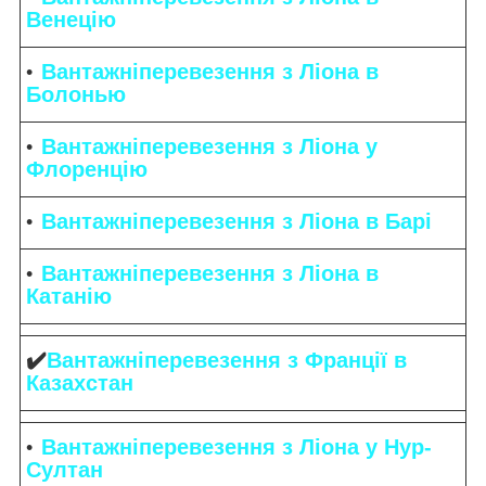
Венецію
Вантажніперевезення з Ліона в
Болонью
Вантажніперевезення з Ліона у
Флоренцію
Вантажніперевезення з Ліона в Барі
Вантажніперевезення з Ліона в
Катанію
✔️
Вантажніперевезення з Франції в
Казахстан
Вантажніперевезення з Ліона у Нур-
Султан