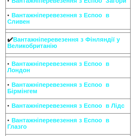
Вантажніперевезення з Еспоо Загори
Вантажніперевезення з Еспоо в
Сливен
✔️
Вантажніперевезення з Фінляндії у
Великобританію
Вантажніперевезення з Еспоо в
Лондон
Вантажніперевезення з Еспоо в
Бірмінгем
Вантажніперевезення з Еспоо в Лідс
Вантажніперевезення з Еспоо в
Глазго