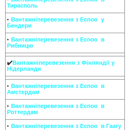
Тирасполь
Вантажніперевезення з Еспоо у
Бендери
Вантажніперевезення з Еспоо в
Рибницю
✔️
Вантажніперевезення з Фінляндії у
Нідерланди
Вантажніперевезення з Еспоо в
Амстердам
Вантажніперевезення з Еспоо в
Роттердам
Вантажніперевезення з Еспоо в Гаагу