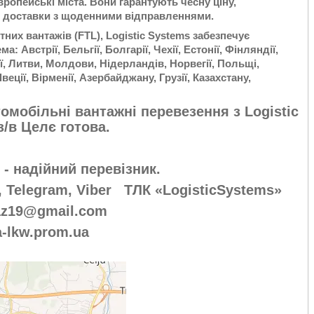
вропейські міста. Вони гарантують чесну ціну,
і доставки з щоденними відправленнями.
их вантажів (FTL), Logistic Systems забезпечує
: Австрії, Бельгії, Болгарії, Чехії, Естонії, Фінляндії,
вії, Литви, Молдови, Нідерландів, Норвегії, Польщі,
Швеції, Вірменії, Азербайджану, Грузії, Казахстану,
омобільні вантажні перевезення з Logistic
з/в Целє готова.
 - надійний перевізник.
 Telegram, Viber ТЛК «LogisticSystems»
az19@gmail.com
a-lkw.prom.ua