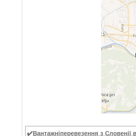
✔️
Вантажніперевезення
з Словенії 