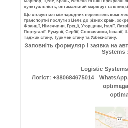
Марібор, Целе, Крань, Веленє та інші прекрасні є
пунктуальність, оптимальний маршрут та швидк
Що стосується міжнародних перевезень комплектн
транспортні послуги з Целє до різних країн, зокрема
Франції, Німеччини, Греції, Угорщини, Італії, Лат
Португалії, Румунії, Сербії, Словаччини, Іспанії, 
Таджикістану, Туркменістану та Узбекистану.
Заповніть формуляр і заявка на авт
Systems 
Logistic Systems
Логіст: +380684675014 WhatsApp,
optimag
optim