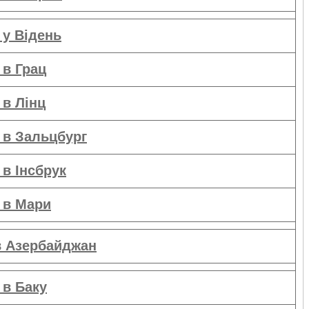
 у Відень
 в Грац
 в Лінц
 в Зальцбург
в Інсбрук
 в Мари
в Азербайджан
 в Баку