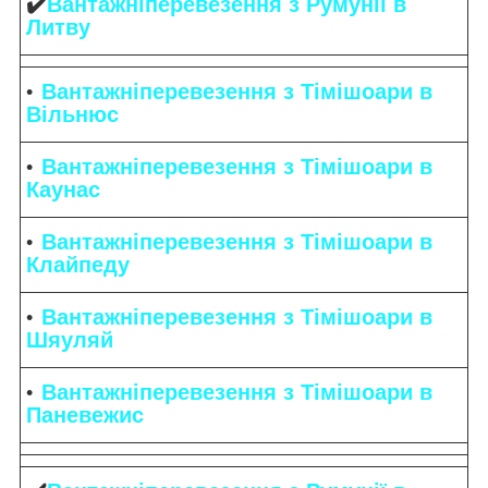
✔️
Вантажніперевезення з Румунії в
Литву
Вантажніперевезення з Тімішоари в
Вільнюс
Вантажніперевезення з Тімішоари в
Каунас
Вантажніперевезення з Тімішоари в
Клайпеду
Вантажніперевезення з Тімішоари в
Шяуляй
Вантажніперевезення з Тімішоари в
Паневежис