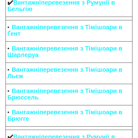
✔️
Вантажніперевезення з Румунії в
Бельгію
Вантажніперевезення з Тімішоари в
Ґент
Вантажніперевезення з Тімішоари в
Шарлеруа
Вантажніперевезення з Тімішоари в
Льєж
Вантажніперевезення з Тімішоари в
Брюссель
Вантажніперевезення з Тімішоари в
Брюгге
✔️
Вантажніперевезення з Румунії в