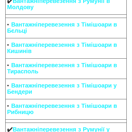
✔️
Вантажніперевезення з Румунії в
Молдову
Вантажніперевезення з Тімішоари в
Бєльці
Вантажніперевезення з Тімішоари в
Кишинів
Вантажніперевезення з Тімішоари в
Тирасполь
Вантажніперевезення з Тімішоари у
Бендери
Вантажніперевезення з Тімішоари в
Рибницю
✔️
Вантажніперевезення з Румунії у