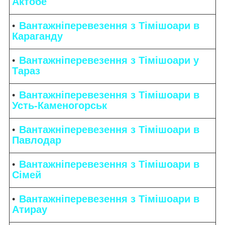
Актобе
Вантажніперевезення з Тімішоари в
Караганду
Вантажніперевезення з Тімішоари у
Тараз
Вантажніперевезення з Тімішоари в
Усть-Каменогорськ
Вантажніперевезення з Тімішоари в
Павлодар
Вантажніперевезення з Тімішоари в
Сімей
Вантажніперевезення з Тімішоари в
Атирау