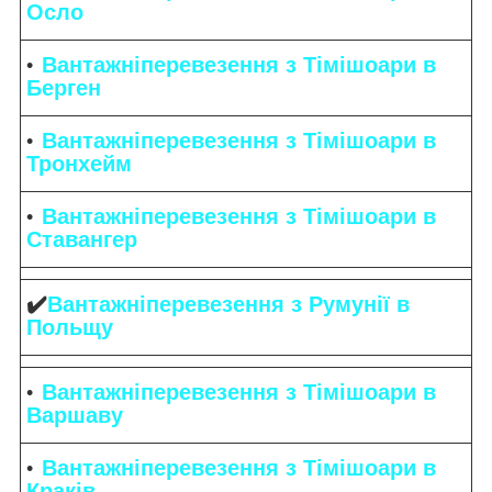
Осло
Вантажніперевезення з Тімішоари в
Берген
Вантажніперевезення з Тімішоари в
Тронхейм
Вантажніперевезення з Тімішоари в
Ставангер
✔️
Вантажніперевезення з Румунії в
Польщу
Вантажніперевезення з Тімішоари в
Варшаву
Вантажніперевезення з Тімішоари в
Краків