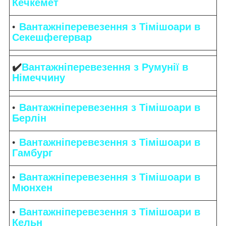
Кечкемет
Вантажніперевезення з Тімішоари в
Секешфегервар
✔️
Вантажніперевезення з Румунії в
Німеччину
Вантажніперевезення з Тімішоари в
Берлін
Вантажніперевезення з Тімішоари в
Гамбург
Вантажніперевезення з Тімішоари в
Мюнхен
Вантажніперевезення з Тімішоари в
Кельн