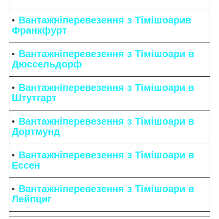
Вантажніперевезення з Тімішоарив
Франкфурт
Вантажніперевезення з Тімішоари в
Дюссельдорф
Вантажніперевезення з Тімішоари в
Штутгарт
Вантажніперевезення з Тімішоари в
Дортмунд
Вантажніперевезення з Тімішоари в
Ессен
Вантажніперевезення з Тімішоари в
Лейпциг