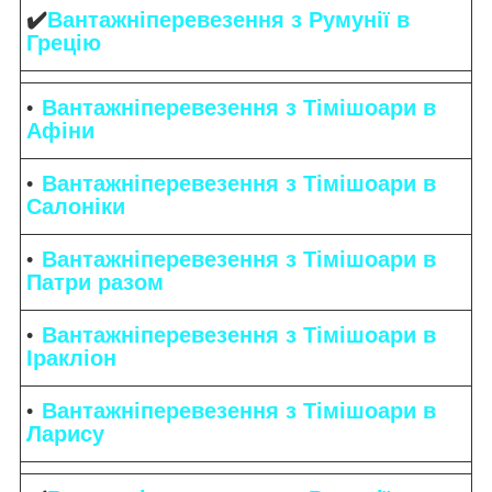
✔️
Вантажніперевезення з Румунії в
Грецію
Вантажніперевезення з Тімішоари в
Афіни
Вантажніперевезення з Тімішоари в
Салоніки
Вантажніперевезення з Тімішоари в
Патри разом
Вантажніперевезення з Тімішоари в
Іракліон
Вантажніперевезення з Тімішоари в
Ларису