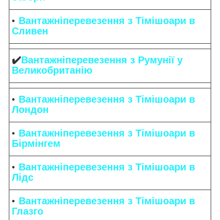
Вантажніперевезення з Тімішоари в
Сливен
✔️
Вантажніперевезення з Румунії у
Великобританію
Вантажніперевезення з Тімішоари в
Лондон
Вантажніперевезення з Тімішоари в
Бірмінгем
Вантажніперевезення з Тімішоари в
Лідс
Вантажніперевезення з Тімішоари в
Глазго