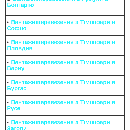
Болгарію
Вантажніперевезення з Тімішоари в
Софію
Вантажніперевезення з Тімішоари в
Пловдив
Вантажніперевезення з Тімішоари в
Варну
Вантажніперевезення з Тімішоари в
Бургас
Вантажніперевезення з Тімішоари в
Русе
Вантажніперевезення з Тімішоари
Загори