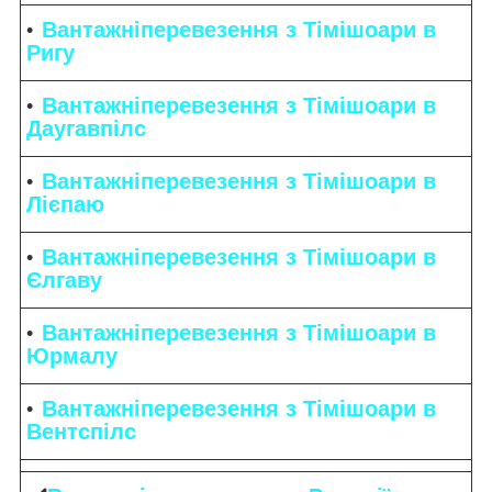
Вантажніперевезення з Тімішоари в
Ригу
Вантажніперевезення з Тімішоари в
Даугавпілс
Вантажніперевезення з Тімішоари в
Лієпаю
Вантажніперевезення з Тімішоари в
Єлгаву
Вантажніперевезення з Тімішоари в
Юрмалу
Вантажніперевезення з Тімішоари в
Вентспілс