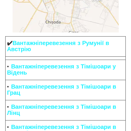
✔️
Вантажніперевезення
з Румунії в
Австрію
Вантажніперевезення
з Тімішоари у
Відень
Вантажніперевезення з Тімішоари в
Грац
Вантажніперевезення з Тімішоари в
Лінц
Вантажніперевезення з Тімішоари в