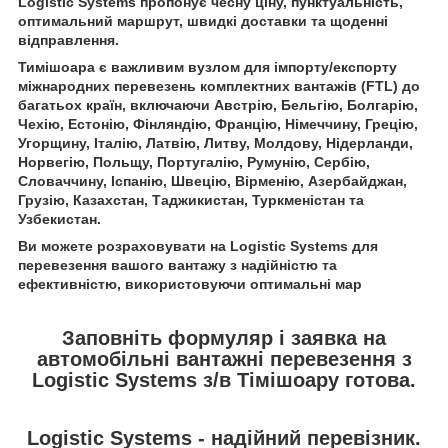
Logistic Systems пропонує чесну ціну, пунктуальність,
оптимальний маршрут, швидкі доставки та щоденні
відправлення.
Тимішоара є важливим вузлом для імпорту/експорту
міжнародних перевезень комплектних вантажів (FTL) до
багатьох країн, включаючи Австрію, Бельгію, Болгарію,
Чехію, Естонію, Фінляндію, Францію, Німеччину, Грецію,
Угорщину, Італію, Латвію, Литву, Молдову, Нідерланди,
Норвегію, Польщу, Португалію, Румунію, Сербію,
Словаччину, Іспанію, Швецію, Вірменію, Азербайджан,
Грузію, Казахстан, Таджикистан, Туркменістан та
Узбекистан.
Ви можете розраховувати на Logistic Systems для
перевезення вашого вантажу з надійністю та
ефективністю, використовуючи оптимальні мар
Заповніть формуляр і заявка на
автомобільні вантажні перевезення з
Logistic Systems з/в Тімішоару готова.
Logistic Systems - надійний перевізник.