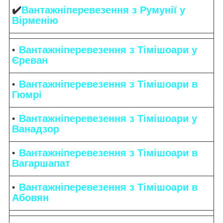
✔️
Вантажніперевезення з Румунії у
Вірменію
Вантажніперевезення з Тімішоари у
Єреван
Вантажніперевезення з Тімішоари в
Гюмрі
Вантажніперевезення з Тімішоари у
Ванадзор
Вантажніперевезення з Тімішоари в
Вагаршапат
Вантажніперевезення з Тімішоари в
Абовян