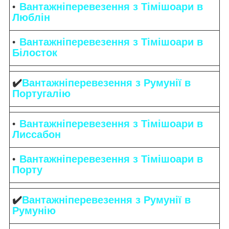
Вантажніперевезення з Тімішоари в
Люблін
Вантажніперевезення з Тімішоари в
Білосток
✔️
Вантажніперевезення з Румунії в
Португалію
Вантажніперевезення з Тімішоари в
Лиссабон
Вантажніперевезення з Тімішоари в
Порту
✔️
Вантажніперевезення з Румунії в
Румунію