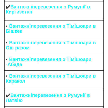
✔️
Вантажніперевезення з Румунії в
Киргизстан
Вантажніперевезення з Тімішоари в
Бішкек
Вантажніперевезення з Тімішоари в
Ош разом
Вантажніперевезення з Тімішоари
-Абада
Вантажніперевезення з Тімішоари в
Каракол
✔️
Вантажніперевезення з Румунії в
Латвію