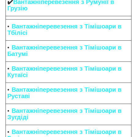
✔️
Вантажніперевезення з Румунії в
Грузію
Вантажніперевезення з Тімішоари в
Тбілісі
Вантажніперевезення з Тімішоари в
Батумі
Вантажніперевезення з Тімішоари в
Кутаїсі
Вантажніперевезення з Тімішоари в
Руставі
Вантажніперевезення з Тімішоари в
Зугдіді
Вантажніперевезення з Тімішоари в