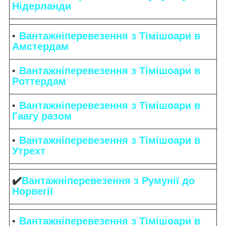
Нідерланди
Вантажніперевезення з Тімішоари в
Амстердам
Вантажніперевезення з Тімішоари в
Роттердам
Вантажніперевезення з Тімішоари в
Гаагу разом
Вантажніперевезення з Тімішоари в
Утрехт
✔️
Вантажніперевезення з Румунії до
Норвегії
Вантажніперевезення з Тімішоари в