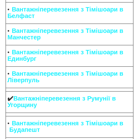
Вантажніперевезення з Тімішоари в
Белфаст
Вантажніперевезення з Тімішоари в
Манчестер
Вантажніперевезення з Тімішоари в
Единбург
Вантажніперевезення з Тімішоари в
Ліверпуль
✔️
Вантажніперевезення з Румунії в
Угорщину
Вантажніперевезення з Тімішоари в
Будапешт