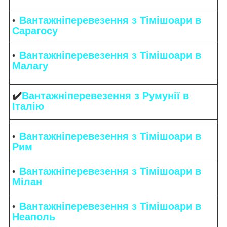
Вантажніперевезення з Тімішоари в
Сарагосу
Вантажніперевезення з Тімішоари в
Малагу
✔️
Вантажніперевезення з Румунії в
Італію
Вантажніперевезення з Тімішоари в
Рим
Вантажніперевезення з Тімішоари в
Мілан
Вантажніперевезення з Тімішоари в
Неаполь