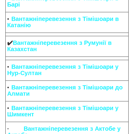
Барі
Вантажніперевезення з Тімішоари в
Катанію
✔️
Вантажніперевезення з Румунії в
Казахстан
Вантажніперевезення з Тімішоари у
Нур-Султан
Вантажніперевезення з Тімішоари до
Алмати
Вантажніперевезення з Тімішоари у
Шимкент
·
Вантажніперевезення з Актобе у