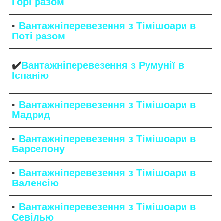
Горі разом
Вантажніперевезення з Тімішоари в
Поті разом
✔️
Вантажніперевезення з Румунії в
Іспанію
Вантажніперевезення з Тімішоари в
Мадрид
Вантажніперевезення з Тімішоари в
Барселону
Вантажніперевезення з Тімішоари в
Валенсію
Вантажніперевезення з Тімішоари в
Севілью