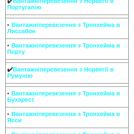
✔️
Вантажніперевезення з Норвегії в
Португалію
Вантажніперевезення з Тронхейма в
Лиссабон
Вантажніперевезення з Тронхейма в
Порту
✔️
Вантажніперевезення з Норвегії в
Румунію
Вантажніперевезення з Тронхейма в
Бухарест
Вантажніперевезення з Тронхейма в
Ясси