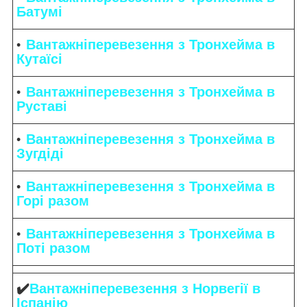
Батумі
Вантажніперевезення з Тронхейма в
Кутаїсі
Вантажніперевезення з Тронхейма в
Руставі
Вантажніперевезення з Тронхейма в
Зугдіді
Вантажніперевезення з Тронхейма в
Горі разом
Вантажніперевезення з Тронхейма в
Поті разом
✔️
Вантажніперевезення з Норвегії в
Іспанію