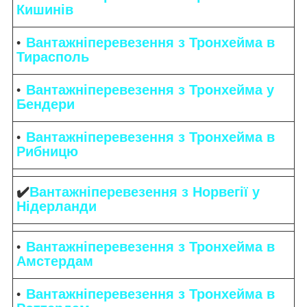
Кишинів
Вантажніперевезення з Тронхейма в
Тирасполь
Вантажніперевезення з Тронхейма у
Бендери
Вантажніперевезення з Тронхейма в
Рибницю
✔️
Вантажніперевезення з Норвегії у
Нідерланди
Вантажніперевезення з Тронхейма в
Амстердам
Вантажніперевезення з Тронхейма в