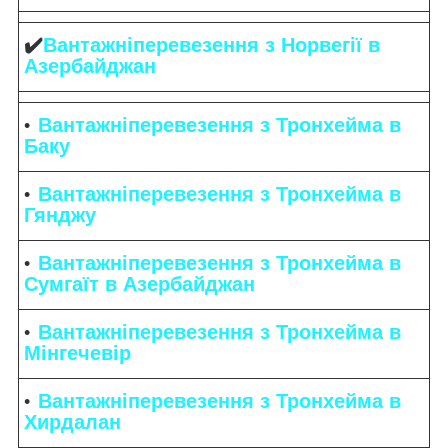
✔️
Вантажніперевезення з Норвегії в
Азербайджан
Вантажніперевезення з Тронхейма в
Баку
Вантажніперевезення з Тронхейма в
Гянджу
Вантажніперевезення з Тронхейма в
Сумгаїт в Азербайджан
Вантажніперевезення з Тронхейма в
Мінгечевір
Вантажніперевезення з Тронхейма в
Хирдалан