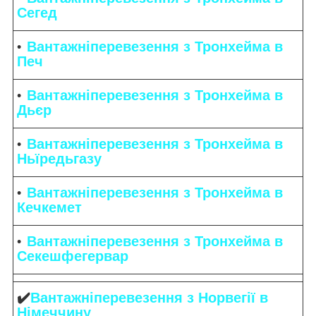
Сегед
Вантажніперевезення з Тронхейма в
Печ
Вантажніперевезення з Тронхейма в
Дьєр
Вантажніперевезення з Тронхейма в
Ньїредьгазу
Вантажніперевезення з Тронхейма в
Кечкемет
Вантажніперевезення з Тронхейма в
Секешфегервар
✔️
Вантажніперевезення з Норвегії в
Німеччину