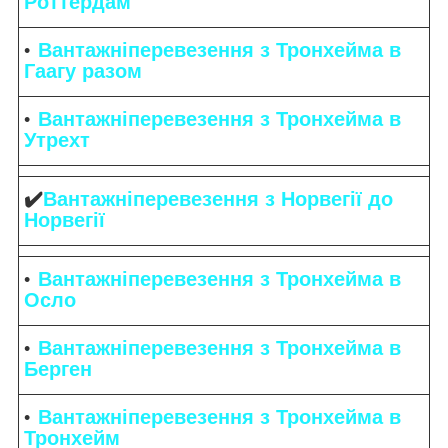
Роттердам
Вантажніперевезення з Тронхейма в
Гаагу разом
Вантажніперевезення з Тронхейма в
Утрехт
✔️
Вантажніперевезення з Норвегії до
Норвегії
Вантажніперевезення з Тронхейма в
Осло
Вантажніперевезення з Тронхейма в
Берген
Вантажніперевезення з Тронхейма в
Тронхейм