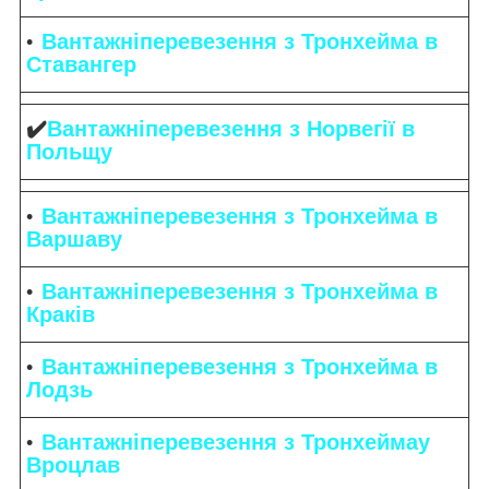
Вантажніперевезення з Тронхейма в
Ставангер
✔️
Вантажніперевезення з Норвегії в
Польщу
Вантажніперевезення з Тронхейма в
Варшаву
Вантажніперевезення з Тронхейма в
Краків
Вантажніперевезення з Тронхейма в
Лодзь
Вантажніперевезення з Тронхеймау
Вроцлав