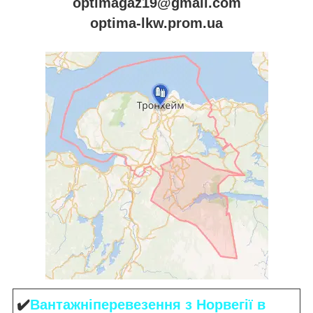
optimagaz19@gmail.com
optima-lkw.prom.ua
✔️
Вантажніперевезення
з Норвегії в