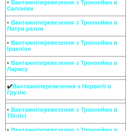
Вантажніперевезення з Тронхейма в
Салоніки
Вантажніперевезення з Тронхейма в
Патри разом
Вантажніперевезення з Тронхейма в
Іракліон
Вантажніперевезення з Тронхейма в
Ларису
✔️
Вантажніперевезення з Норвегії в
Грузію
Вантажніперевезення з Тронхейма в
Тбілісі
Вантажніперевезення з Тронхейма в