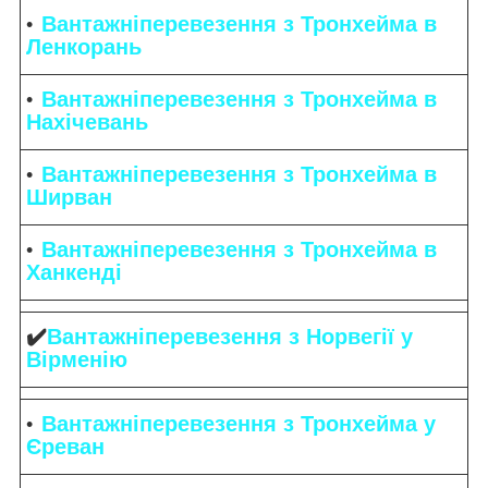
Вантажніперевезення з Тронхейма в
Ленкорань
Вантажніперевезення з Тронхейма в
Нахічевань
Вантажніперевезення з Тронхейма в
Ширван
Вантажніперевезення з Тронхейма в
Ханкенді
✔️
Вантажніперевезення з Норвегії у
Вірменію
Вантажніперевезення з Тронхейма у
Єреван