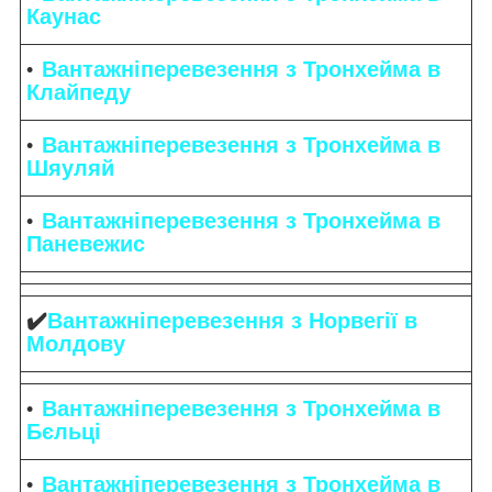
Каунас
Вантажніперевезення з Тронхейма в
Клайпеду
Вантажніперевезення з Тронхейма в
Шяуляй
Вантажніперевезення з Тронхейма в
Паневежис
✔️
Вантажніперевезення з Норвегії в
Молдову
Вантажніперевезення з Тронхейма в
Бєльці
Вантажніперевезення з Тронхейма в