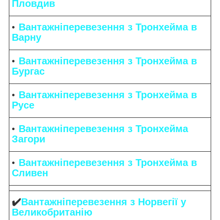
Пловдив
Вантажніперевезення з Тронхейма в
Варну
Вантажніперевезення з Тронхейма в
Бургас
Вантажніперевезення з Тронхейма в
Русе
Вантажніперевезення з Тронхейма
Загори
Вантажніперевезення з Тронхейма в
Сливен
✔️
Вантажніперевезення з Норвегії у
Великобританію