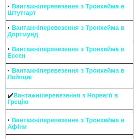
Вантажніперевезення з Тронхейма в
Штутгарт
Вантажніперевезення з Тронхейма в
Дортмунд
Вантажніперевезення з Тронхейма в
Ессен
Вантажніперевезення з Тронхейма в
Лейпциг
✔️
Вантажніперевезення з Норвегії в
Грецію
Вантажніперевезення з Тронхейма в
Афіни