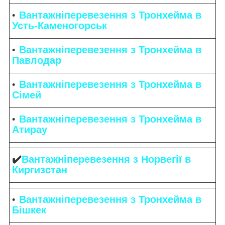
Вантажніперевезення з Тронхейма в
Усть-Каменогорськ
Вантажніперевезення з Тронхейма в
Павлодар
Вантажніперевезення з Тронхейма в
Сімей
Вантажніперевезення з Тронхейма в
Атирау
✔️
Вантажніперевезення з Норвегії в
Киргизстан
Вантажніперевезення з Тронхейма в
Бішкек