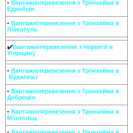
Вантажніперевезення з Тронхейма в
Единбург
Вантажніперевезення з Тронхейма в
Ліверпуль
✔️
Вантажніперевезення з Норвегії в
Угорщину
Вантажніперевезення з Тронхейма в
Будапешт
Вантажніперевезення з Тронхейма в
Дебрецен
Вантажніперевезення з Тронхейма в
Мішкольц
Вантажніперевезення з Тронхейма в