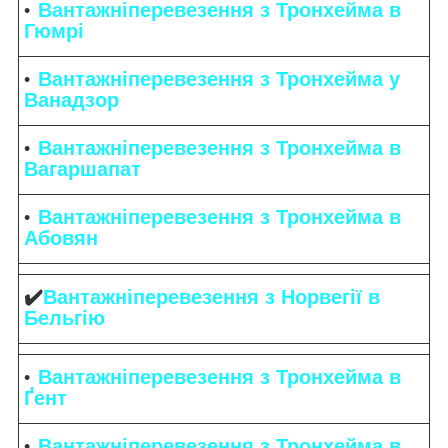
Вантажніперевезення з Тронхейма в
Гюмрі
Вантажніперевезення з Тронхейма у
Ванадзор
Вантажніперевезення з Тронхейма в
Вагаршапат
Вантажніперевезення з Тронхейма в
Абовян
✔️
Вантажніперевезення з Норвегії в
Бельгію
Вантажніперевезення з Тронхейма в
Ґент
Вантажніперевезення з Тронхейма в