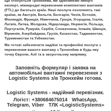
Що стосується Тронхейма, ми здійснюємо імпорт/
експорт, міжнародні перевезення комплектних вантажів
(FTL) до багатьох країн. Наші послуги охоплюють такі
країни, як Австрія, Бельгія, Болгарія, Чехія, Естонія,
Фінляндія, Франція, Німеччина, Греція, Угорщина, Італія,
Латвія, Литва, Молдова, Нідерланди, Норвегія, Польща,
Португалія, Румунія, Сербія, Словаччина, Іспанія, Швеція,
Вірменія, Азербайджан, Грузія, Казахстан, Таджикистан,
Туркменистан та Узбекистан.
Ми готові забезпечити надійні та професійні послуги з
перевезення вашого вантажу з Тронхейма в будь-яку
точку Європи, Азії та в зворотньому напрямку.
Заповніть формуляр і заявка на
автомобільні вантажні перевезення з
Logistic Systems з/в Тронхейм готова.
Logistic Systems - надійний перевізник.
Логіст: +380684675014 WhatsApp,
Telegram, Viber ТЛК «LogisticSystems»