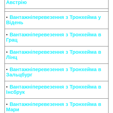
Австрію
Вантажніперевезення
з Тронхейма у
Відень
Вантажніперевезення з Тронхейма в
Грац
Вантажніперевезення з Тронхейма в
Лінц
Вантажніперевезення з Тронхейма в
Зальцбург
Вантажніперевезення з Тронхейма в
Інсбрук
Вантажніперевезення з Тронхейма в
Мари