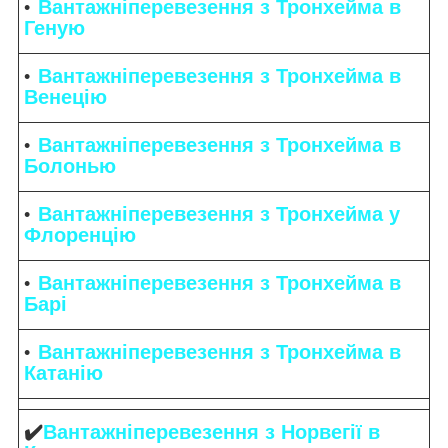
Вантажніперевезення з Тронхейма в
Геную
Вантажніперевезення з Тронхейма в
Венецію
Вантажніперевезення з Тронхейма в
Болонью
Вантажніперевезення з Тронхейма у
Флоренцію
Вантажніперевезення з Тронхейма в
Барі
Вантажніперевезення з Тронхейма в
Катанію
✔️
Вантажніперевезення з Норвегії в