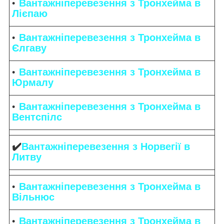
Вантажніперевезення з Тронхейма в
Лієпаю
Вантажніперевезення з Тронхейма в
Єлгаву
Вантажніперевезення з Тронхейма в
Юрмалу
Вантажніперевезення з Тронхейма в
Вентспілс
✔️
Вантажніперевезення з Норвегії в
Литву
Вантажніперевезення з Тронхейма в
Вільнюс
Вантажніперевезення з Тронхейма в