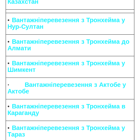
Казахстан
Вантажніперевезення з Тронхейма у
Нур-Султан
Вантажніперевезення з Тронхейма до
Алмати
Вантажніперевезення з Тронхейма у
Шимкент
·
Вантажніперевезення з Актобе у
Актобе
Вантажніперевезення з Тронхейма в
Караганду
Вантажніперевезення з Тронхейма у
Тараз