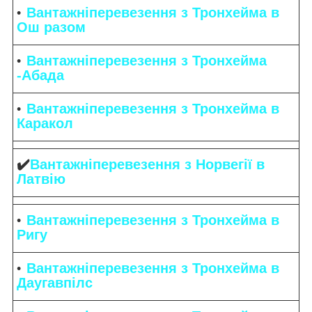
Вантажніперевезення з Тронхейма в
Ош разом
Вантажніперевезення з Тронхейма
-Абада
Вантажніперевезення з Тронхейма в
Каракол
✔️
Вантажніперевезення з Норвегії в
Латвію
Вантажніперевезення з Тронхейма в
Ригу
Вантажніперевезення з Тронхейма в
Даугавпілс