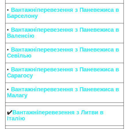
Вантажніперевезення з Паневежиса в
Барселону
Вантажніперевезення з Паневежиса в
Валенсію
Вантажніперевезення з Паневежиса в
Севілью
Вантажніперевезення з Паневежиса в
Сарагосу
Вантажніперевезення з Паневежиса в
Малагу
✔️
Вантажніперевезення з Литви в
Італію