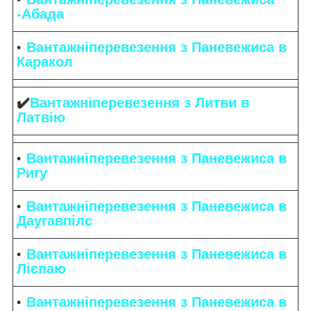
-Абада
Вантажніперевезення з Паневежиса в
Каракол
✔️
Вантажніперевезення з Литви в
Латвію
Вантажніперевезення з Паневежиса в
Ригу
Вантажніперевезення з Паневежиса в
Даугавпілс
Вантажніперевезення з Паневежиса в
Лієпаю
Вантажніперевезення з Паневежиса в