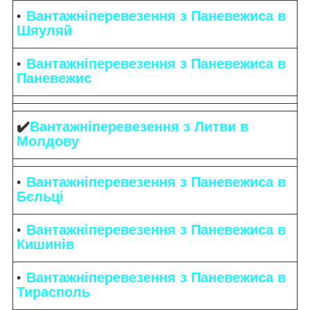
Вантажніперевезення з Паневежиса в
Шяуляй
Вантажніперевезення з Паневежиса в
Паневежис
✔️
Вантажніперевезення з Литви в
Молдову
Вантажніперевезення з Паневежиса в
Бєльці
Вантажніперевезення з Паневежиса в
Кишинів
Вантажніперевезення з Паневежиса в
Тирасполь