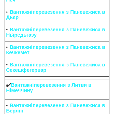
Вантажніперевезення з Паневежиса в
Дьєр
Вантажніперевезення з Паневежиса в
Ньїредьгазу
Вантажніперевезення з Паневежиса в
Кечкемет
Вантажніперевезення з Паневежиса в
Секешфегервар
✔️
Вантажніперевезення з Литви в
Німеччину
Вантажніперевезення з Паневежиса в
Берлін