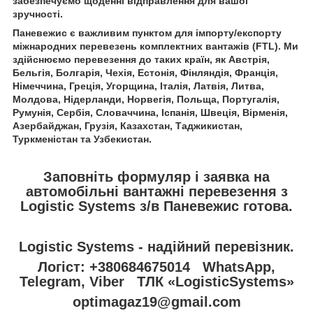
забезпечуємо щоденні відправлення для вашої
зручності.
Паневежис є важливим пунктом для імпорту/експорту
міжнародних перевезень комплектних вантажів (FTL). Ми
здійснюємо перевезення до таких країн, як Австрія,
Бельгія, Болгарія, Чехія, Естонія, Фінляндія, Франція,
Німеччина, Греція, Угорщина, Італія, Латвія, Литва,
Молдова, Нідерланди, Норвегія, Польща, Португалія,
Румунія, Сербія, Словаччина, Іспанія, Швеція, Вірменія,
Азербайджан, Грузія, Казахстан, Таджикистан,
Туркменістан та Узбекистан.
Заповніть формуляр і заявка на
автомобільні вантажні перевезення з
Logistic Systems з/в Паневежис готова.
Logistic Systems - надійний перевізник.
Логіст: +380684675014 WhatsApp,
Telegram, Viber ТЛК «LogisticSystems»
optimagaz19@gmail.com