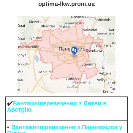
optima-lkw.prom.ua
✔️
Вантажніперевезення
з Литви в
Австрію
Вантажніперевезення
з Паневежиса у