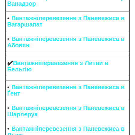
Ванадзор
Вантажніперевезення з Паневежиса в
Вагаршапат
Вантажніперевезення з Паневежиса в
Абовян
✔️
Вантажніперевезення з Литви в
Бельгію
Вантажніперевезення з Паневежиса в
Ґент
Вантажніперевезення з Паневежиса в
Шарлеруа
Вантажніперевезення з Паневежиса в
Льєж