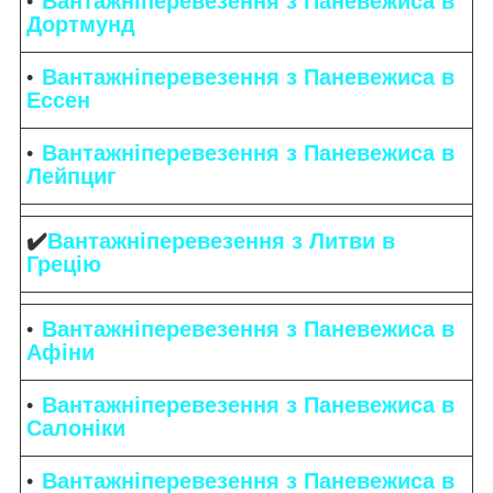
Вантажніперевезення з Паневежиса в
Дортмунд
Вантажніперевезення з Паневежиса в
Ессен
Вантажніперевезення з Паневежиса в
Лейпциг
✔️
Вантажніперевезення з Литви в
Грецію
Вантажніперевезення з Паневежиса в
Афіни
Вантажніперевезення з Паневежиса в
Салоніки
Вантажніперевезення з Паневежиса в