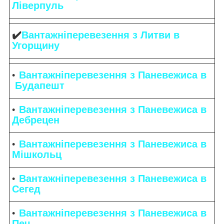
Ліверпуль
✔️
Вантажніперевезення з Литви в
Угорщину
Вантажніперевезення з Паневежиса в
Будапешт
Вантажніперевезення з Паневежиса в
Дебрецен
Вантажніперевезення з Паневежиса в
Мішкольц
Вантажніперевезення з Паневежиса в
Сегед
Вантажніперевезення з Паневежиса в
Печ