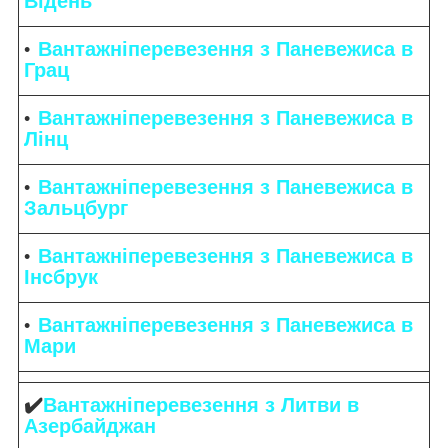
Відень
Вантажніперевезення з Паневежиса в
Грац
Вантажніперевезення з Паневежиса в
Лінц
Вантажніперевезення з Паневежиса в
Зальцбург
Вантажніперевезення з Паневежиса в
Інсбрук
Вантажніперевезення з Паневежиса в
Мари
✔️
Вантажніперевезення з Литви в
Азербайджан