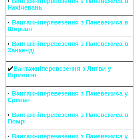
Вантажніперевезення з Паневежиса в
Нахічевань
Вантажніперевезення з Паневежиса в
Ширван
Вантажніперевезення з Паневежиса в
Ханкенді
✔️
Вантажніперевезення з Литви у
Вірменію
Вантажніперевезення з Паневежиса у
Єреван
Вантажніперевезення з Паневежиса в
Гюмрі
Вантажніперевезення з Паневежиса у