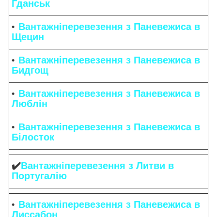
Гданськ
Вантажніперевезення з Паневежиса в
Щецин
Вантажніперевезення з Паневежиса в
Бидгощ
Вантажніперевезення з Паневежиса в
Люблін
Вантажніперевезення з Паневежиса в
Білосток
✔️
Вантажніперевезення з Литви в
Португалію
Вантажніперевезення з Паневежиса в
Лиссабон