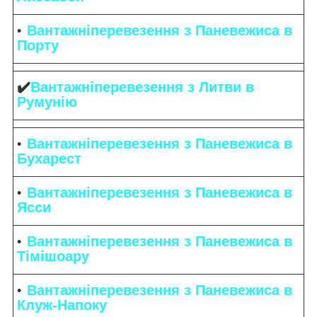
Вантажніперевезення з Паневежиса в
Порту
✔️
Вантажніперевезення з Литви в
Румунію
Вантажніперевезення з Паневежиса в
Бухарест
Вантажніперевезення з Паневежиса в
Ясси
Вантажніперевезення з Паневежиса в
Тімішоару
Вантажніперевезення з Паневежиса в
Клуж-Напоку