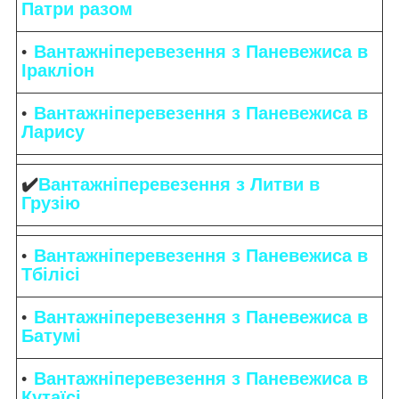
Патри разом
Вантажніперевезення з Паневежиса в
Іракліон
Вантажніперевезення з Паневежиса в
Ларису
✔️
Вантажніперевезення з Литви в
Грузію
Вантажніперевезення з Паневежиса в
Тбілісі
Вантажніперевезення з Паневежиса в
Батумі
Вантажніперевезення з Паневежиса в
Кутаїсі