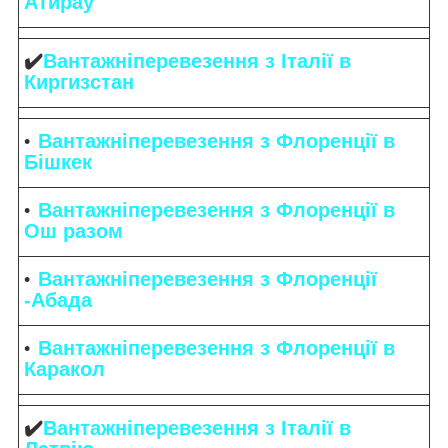
Атирау
✔️
Вантажніперевезення з Італії в
Киргизстан
Вантажніперевезення з Флоренції в
Бішкек
Вантажніперевезення з Флоренції в
Ош разом
Вантажніперевезення з Флоренції
-Абада
Вантажніперевезення з Флоренції в
Каракол
✔️
Вантажніперевезення з Італії в