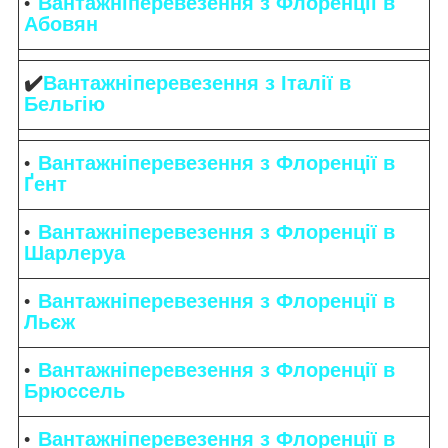
Вантажніперевезення з Флоренції в
Абовян
✔️
Вантажніперевезення з Італії в
Бельгію
Вантажніперевезення з Флоренції в
Ґент
Вантажніперевезення з Флоренції в
Шарлеруа
Вантажніперевезення з Флоренції в
Льєж
Вантажніперевезення з Флоренції в
Брюссель
Вантажніперевезення з Флоренції в