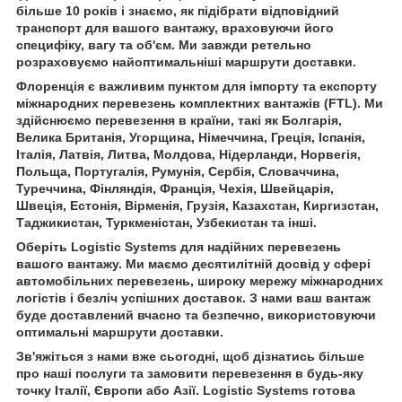
більше 10 років і знаємо, як підібрати відповідний
транспорт для вашого вантажу, враховуючи його
специфіку, вагу та об'єм. Ми завжди ретельно
розраховуємо найоптимальніші маршрути доставки.
Флоренція є важливим пунктом для імпорту та експорту
міжнародних перевезень комплектних вантажів (FTL). Ми
здійснюємо перевезення в країни, такі як Болгарія,
Велика Британія, Угорщина, Німеччина, Греція, Іспанія,
Італія, Латвія, Литва, Молдова, Нідерланди, Норвегія,
Польща, Португалія, Румунія, Сербія, Словаччина,
Туреччина, Фінляндія, Франція, Чехія, Швейцарія,
Швеція, Естонія, Вірменія, Грузія, Казахстан, Киргизстан,
Таджикистан, Туркменістан, Узбекистан та інші.
Оберіть Logistic Systems для надійних перевезень
вашого вантажу. Ми маємо десятилітній досвід у сфері
автомобільних перевезень, широку мережу міжнародних
логістів і безліч успішних доставок. З нами ваш вантаж
буде доставлений вчасно та безпечно, використовуючи
оптимальні маршрути доставки.
Зв'яжіться з нами вже сьогодні, щоб дізнатись більше
про наші послуги та замовити перевезення в будь-яку
точку Італії, Європи або Азії. Logistic Systems готова