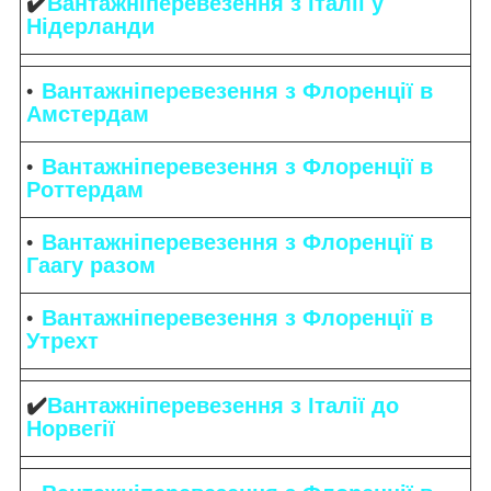
✔️
Вантажніперевезення з Італії у
Нідерланди
Вантажніперевезення з Флоренції в
Амстердам
Вантажніперевезення з Флоренції в
Роттердам
Вантажніперевезення з Флоренції в
Гаагу разом
Вантажніперевезення з Флоренції в
Утрехт
✔️
Вантажніперевезення з Італії до
Норвегії