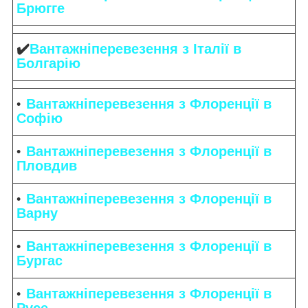
Брюгге
✔️
Вантажніперевезення з Італії в
Болгарію
Вантажніперевезення з Флоренції в
Софію
Вантажніперевезення з Флоренції в
Пловдив
Вантажніперевезення з Флоренції в
Варну
Вантажніперевезення з Флоренції в
Бургас
Вантажніперевезення з Флоренції в
Русе