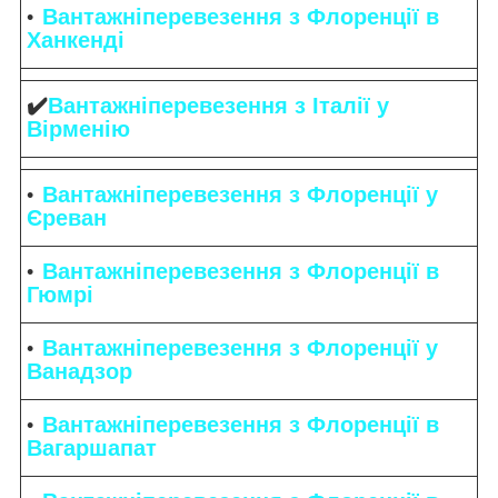
Вантажніперевезення з Флоренції в
Ханкенді
✔️
Вантажніперевезення з Італії у
Вірменію
Вантажніперевезення з Флоренції у
Єреван
Вантажніперевезення з Флоренції в
Гюмрі
Вантажніперевезення з Флоренції у
Ванадзор
Вантажніперевезення з Флоренції в
Вагаршапат