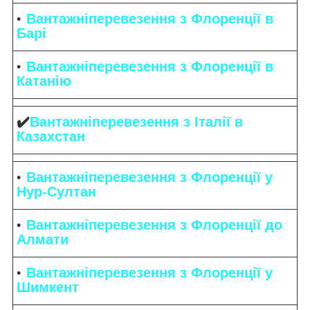
Вантажніперевезення з Флоренції в
Барі
Вантажніперевезення з Флоренції в
Катанію
✔️
Вантажніперевезення з Італії в
Казахстан
Вантажніперевезення з Флоренції у
Нур-Султан
Вантажніперевезення з Флоренції до
Алмати
Вантажніперевезення з Флоренції у
Шимкент