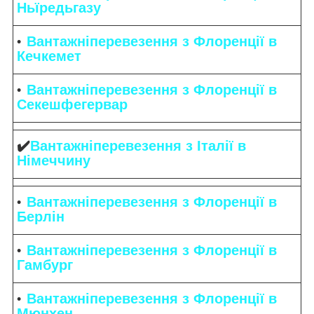
Ньїредьгазу
Вантажніперевезення з Флоренції в
Кечкемет
Вантажніперевезення з Флоренції в
Секешфегервар
✔️
Вантажніперевезення з Італії в
Німеччину
Вантажніперевезення з Флоренції в
Берлін
Вантажніперевезення з Флоренції в
Гамбург
Вантажніперевезення з Флоренції в
Мюнхен