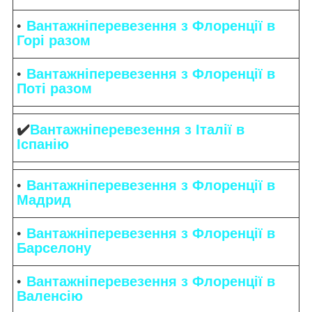
Вантажніперевезення з Флоренції в
Горі разом
Вантажніперевезення з Флоренції в
Поті разом
✔️
Вантажніперевезення з Італії в
Іспанію
Вантажніперевезення з Флоренції в
Мадрид
Вантажніперевезення з Флоренції в
Барселону
Вантажніперевезення з Флоренції в
Валенсію