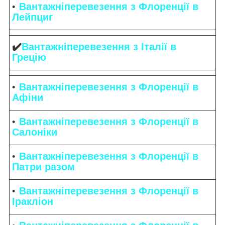
Вантажніперевезення з Флоренції в
Лейпциг
✔️
Вантажніперевезення з Італії в
Грецію
Вантажніперевезення з Флоренції в
Афіни
Вантажніперевезення з Флоренції в
Салоніки
Вантажніперевезення з Флоренції в
Патри разом
Вантажніперевезення з Флоренції в
Іракліон