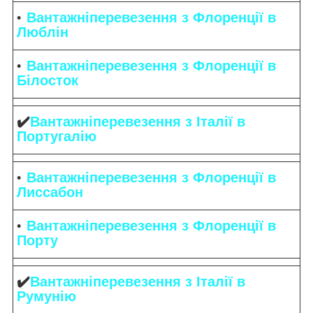
Вантажніперевезення з Флоренції в
Люблін
Вантажніперевезення з Флоренції в
Білосток
✔️
Вантажніперевезення з Італії в
Португалію
Вантажніперевезення з Флоренції в
Лиссабон
Вантажніперевезення з Флоренції в
Порту
✔️
Вантажніперевезення з Італії в
Румунію