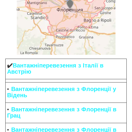
✔️
Вантажніперевезення
з Італії в
Австрію
Вантажніперевезення
з Флоренції у
Відень
Вантажніперевезення з Флоренції в
Грац
Вантажніперевезення з Флоренції в