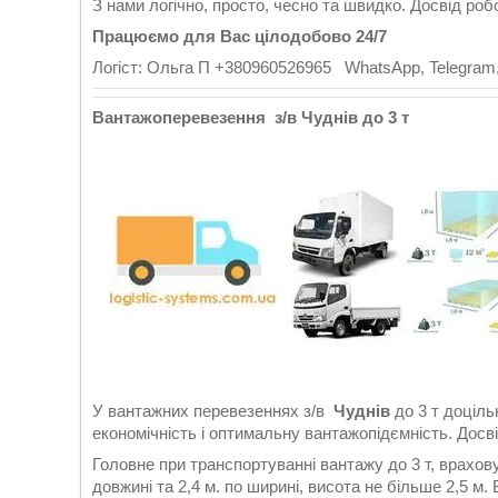
З нами логічно, просто, чесно та швидко. Досвід роб
Працюємо для Вас цілодобово 24/7
Логіст: Ольга П +380960526965 WhatsApp, Telegram,
Вантажоперевезення з/в Чуднів до 3 т
У вантажних перевезеннях з/в
Чуднів
до 3 т доціл
економічність і оптимальну вантажопідємність. Досв
Головне при транспортуванні вантажу до 3 т, врахов
довжині та 2,4 м. по ширині, висота не більше 2,5 м.