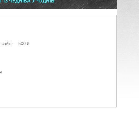
З ЧУДНІВА У ЧУДНІВ
 сайті — 500 ₴
ом