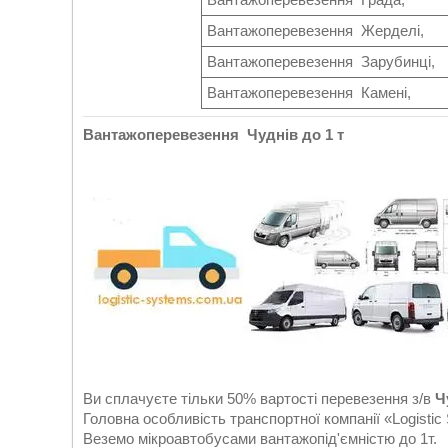
Вантажоперевезення Жерделі,
Вантажоперевезення Зарубинці,
Вантажоперевезення Камені,
Вантажоперевезення Чуднів до 1 т
Ви сплачуєте тільки 50% вартості перевезення з/в
Ч
Головна особливість транспортної компанії «Logistic 
Веземо мікроавтобусами вантажопід'ємністю до 1т.