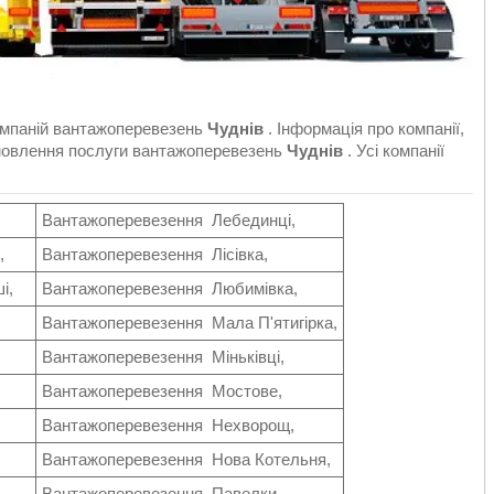
омпаній вантажоперевезень
Чуднів
. Інформація про компанії,
мовлення послуги вантажоперевезень
Чуднів
. Усі компанії
Вантажоперевезення Лебединці,
,
Вантажоперевезення Лісівка,
і,
Вантажоперевезення Любимівка,
Вантажоперевезення Мала П'ятигірка,
Вантажоперевезення Міньківці,
Вантажоперевезення Мостове,
Вантажоперевезення Нехворощ,
Вантажоперевезення Нова Котельня,
Вантажоперевезення Павелки,