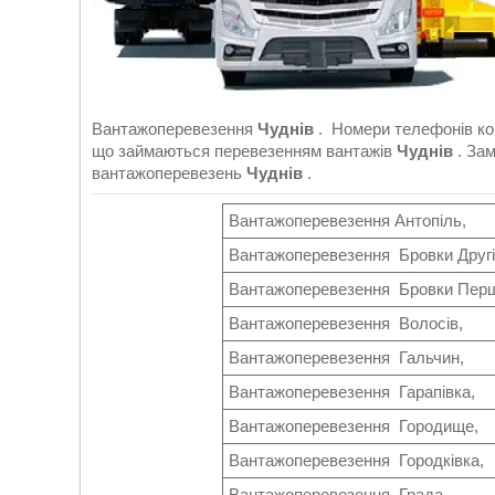
Вантажоперевезення
Чуднів
. Номери телефонів к
що займаються перевезенням вантажів
Чуднів
. За
вантажоперевезень
Чуднів
.
Вантажоперевезення Антопіль,
Вантажоперевезення Бровки Другі
Вантажоперевезення Бровки Перш
Вантажоперевезення Волосів,
Вантажоперевезення Гальчин,
Вантажоперевезення Гарапівка,
Вантажоперевезення Городище,
Вантажоперевезення Городківка,
Вантажоперевезення Града,