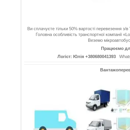
Ви сплачуєте тільки 50% вартості перевезення з/в
Головна особливість транспортної компанії «Log
Веземо мікроавтобус
Працюємо для
Логіст: Юлія +380680041393
WhatsA
Вантажопереве