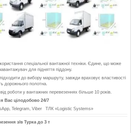
користання спеціальної вантажної техніки. Єдине, що може
авантажувач для підняття піддону.
 підходити до вибору маршруту, завжди враховує властивості
сть дорожнього полотна.
свід роботи у вантажних перевезеннях більше 10 років.
 Вас цілодобово 24/7
pp, Telegram, Viber ТЛК «Logistic Systems»
зення з/в Турка до 3 т