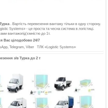
Турка
. Вартість перевезення вантажу тільки в одну сторону.
istic Systems» - це проста та чесна система в логістиці.
ами вантажопід'ємністю до 1т.
 Вас цілодобово 24/7
pp, Telegram, Viber ТЛК «Logistic Systems»
зення з/в Турка до 2 т