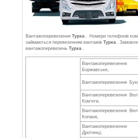
Вантажоперевезення
Турка
. Номери телефонів ко
займаються перевезенням вантажів
Турка
. Замовл
вантажоперевезень
Турка
.
Вантажоперевезення
Боржавське,
Вантажоперевезення Бук
Вантажоперевезення Вел
Ком'яти,
Вантажоперевезення Вел
Копаня,
Вантажоперевезення
Дротинці,