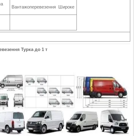
ла
Вантажоперевезення Широке
везення Турка до 1 т