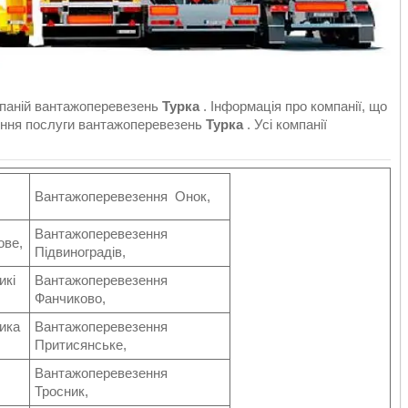
мпаній вантажоперевезень
Турка
. Інформація про компанії, що
ення послуги вантажоперевезень
Турка
. Усі компанії
Вантажоперевезення Онок,
Вантажоперевезення
ове,
Підвиноградів,
икі
Вантажоперевезення
Фанчиково,
ика
Вантажоперевезення
Притисянське,
Вантажоперевезення
Тросник,