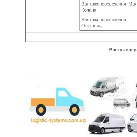
Вантажоперевезення Ма
Копаня,
Вантажоперевезення
Олешник,
Вантажопере