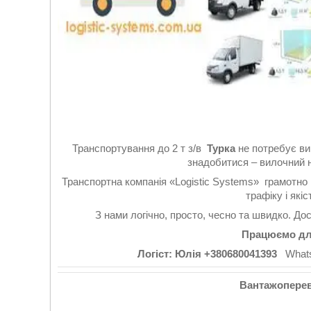
Транспортування до 2 т з/в
Турка
не потребує ви
знадобитися – вилочний н
Транспортна компанія «Logistic Systems» грамотно
трафіку і які
З нами логічно, просто, чесно та швидко. До
Працюємо для
Логіст: Юлія +380680041393
WhatsA
Вантажопереве