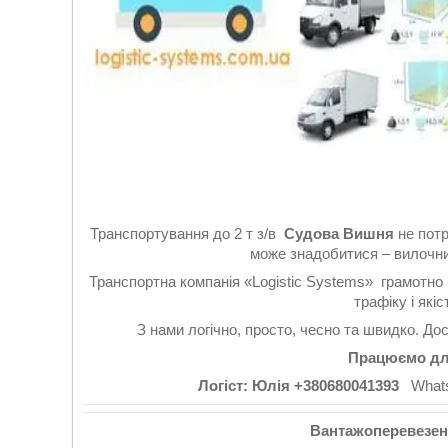
Транспортування до 2 т з/в
Судова Вишня
не пот
може знадобитися – вилочни
Транспортна компанія «Logistic Systems» грамотно
трафіку і які
З нами логічно, просто, чесно та швидко. До
Працюємо для
Логіст: Юлія +380680041393
WhatsA
Вантажоперевезенн