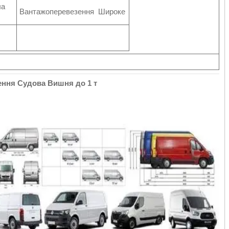
ла
Вантажоперевезення Широке
ння Судова Вишня до 1 т