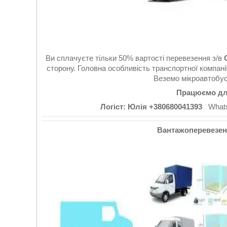
Ви сплачуєте тільки 50% вартості перевезення з/в
сторону. Головна особливість транспортної компанії
Веземо мікроавтобус
Працюємо для
Логіст: Юлія +380680041393
WhatsA
Вантажоперевезенн