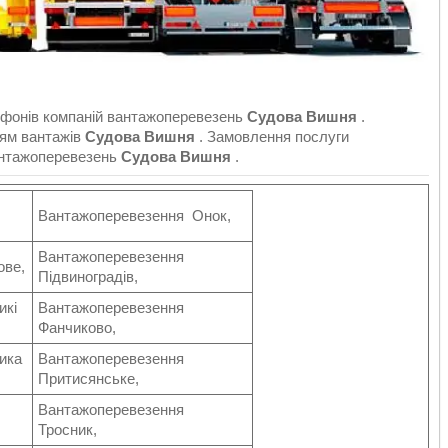
фонів компаній вантажоперевезень
Судова Вишня
.
ням вантажів
Судова Вишня
. Замовлення послуги
вантажоперевезень
Судова Вишня
.
Вантажоперевезення Онок,
Вантажоперевезення
ове,
Підвиноградів,
икі
Вантажоперевезення
Фанчиково,
ика
Вантажоперевезення
Притисянське,
Вантажоперевезення
Тросник,