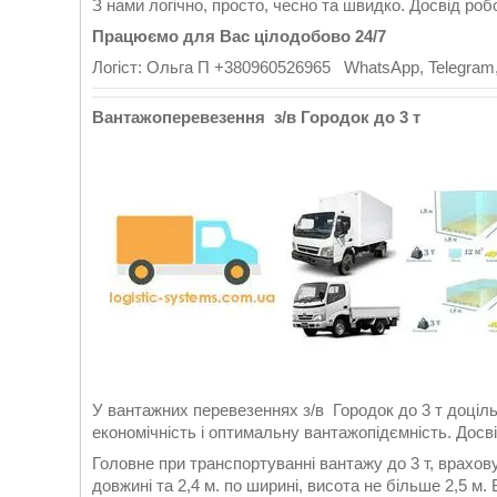
З нами логічно, просто, чесно та швидко. Досвід роб
Працюємо для Вас цілодобово 24/7
Логіст: Ольга П +380960526965 WhatsApp, Telegram,
Вантажоперевезення з/в Городок до 3 т
У вантажних перевезеннях з/в Городок до 3 т доціл
економічність і оптимальну вантажопідємність. Досв
Головне при транспортуванні вантажу до 3 т, врахов
довжині та 2,4 м. по ширині, висота не більше 2,5 м.