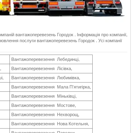
паній вантажоперевезень Городок . Інформація про компанії,
овлення послуги вантажоперевезень Городок . Усі компанії
Вантажоперевезення Лебединці,
,
Вантажоперевезення Лісівка,
і,
Вантажоперевезення Любимівка,
Вантажоперевезення Мала П'ятигірка,
Вантажоперевезення Міньківці,
Вантажоперевезення Мостове,
Вантажоперевезення Нехворощ,
Вантажоперевезення Нова Котельня,
Вантажоперевезення Павелки,