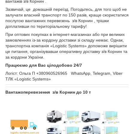
вантажів з/в Корнин .
Зазвичай, це домашній переїзд. Погодьтесь, для того щоб не
залучати власний транспорт по 150 разів, краще скористатися
послугою вантажних перевезень з/в Корнин , трішки
доплативши по територіальному тарифу!
При оптових покупках в інтернет-магазинах або при великих
замовленнях із-за кордону доставки зі складу немає. Однак,
транспортна компанія «Logistic Systems» допоможе вирішити
це питання, організувавши оперативну доставку з/в Корнин та
за кордони України.
Працюємо для Вас цілодобово 24/7
Логіст: Ольга П +380960526965 WhatsApp, Telegram, Viber
ТЛК «Logistic Systems»
Вантажоперевезення з/в Корнин до 10 т