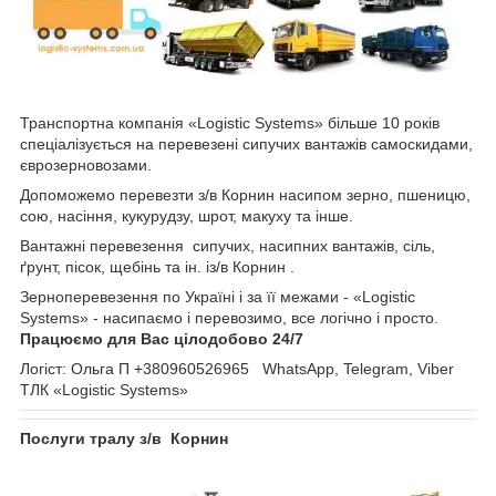
Транспортна компанія «Logistic Systems» більше 10 років
спеціалізується на перевезені сипучих вантажів самоскидами,
єврозерновозами.
Допоможемо перевезти з/в Корнин насипом зерно, пшеницю,
сою, насіння, кукурудзу, шрот, макуху та інше.
Вантажні перевезення сипучих, насипних вантажів, сіль,
ґрунт, пісок, щебінь та ін. із/в Корнин .
Зерноперевезення по Україні і за її межами - «Logistic
Systems» - насипаємо і перевозимо, все логічно і просто.
Працюємо для Вас цілодобово 24/7
Логіст: Ольга П +380960526965 WhatsApp, Telegram, Viber
ТЛК «Logistic Systems»
Послуги тралу з/в Корнин