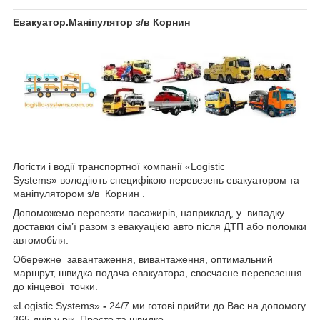
Евакуатор.Маніпулятор з/в Корнин
Логісти і водії транспортної компанії «Logistic
Systems»
володіють специфікою перевезень евакуатором та
маніпулятором з/в Корнин .
Допоможемо перевезти пасажирів, наприклад, у випадку
доставки сім’ї разом з евакуацією авто після ДТП або поломки
автомобіля.
Обережне завантаження, вивантаження, оптимальний
маршрут, швидка подача евакуатора, своєчасне перевезення
до кінцевої точки.
«Logistic Systems»
-
24/7 ми готові прийти до Вас на допомогу
365 днів у рік. Просто та швидко.