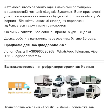
Автомобілі цього сегменту одні з найбільш популярних
в транспортній компанії «Logistic Systems». Вони призначені
для транспортування вантажу будь-якої форми та обсягу з/в
Корнин . Більшість наших міжнародних перевезень
здійснюється також таким транспортом.
Об’ємний вантаж? Все логічно і просто. Фури – сцепки.
Досвід роботи у вантажних перевезеннях більше 10 років.
Працюємо для Вас цілодобово 24/7
Логіст: Ольга П +380960526965 WhatsApp, Telegram, Viber
ТЛК «Logistic Systems»
Вантажоперевезення рефрижераторами з/в Корнин
Транспортна компанія «Logistic Systems» допоможе вам