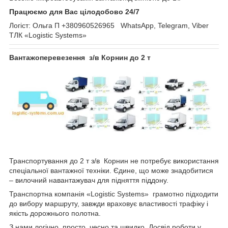
Працюємо для Вас цілодобово 24/7
Логіст: Ольга П +380960526965 WhatsApp, Telegram, Viber
ТЛК «Logistic Systems»
Вантажоперевезення з/в Корнин до 2 т
Транспортування до 2 т з/в Корнин не потребує використання
спеціальної вантажної техніки. Єдине, що може знадобитися
– вилочний навантажувач для підняття піддону.
Транспортна компанія «Logistic Systems» грамотно підходити
до вибору маршруту, завжди враховує властивості трафіку і
якість дорожнього полотна.
З нами логічно, просто, чесно та швидко. Досвід роботи у