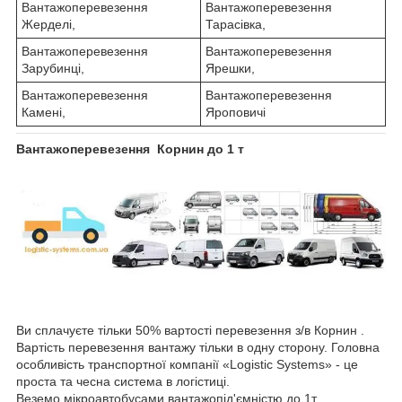
Вантажоперевезення
Вантажоперевезення
Жерделі,
Тарасівка,
Вантажоперевезення
Вантажоперевезення
Зарубинці,
Ярешки,
Вантажоперевезення
Вантажоперевезення
Камені,
Яроповичі
Вантажоперевезення Корнин до 1 т
Ви сплачуєте тільки 50% вартості перевезення з/в Корнин .
Вартість перевезення вантажу тільки в одну сторону. Головна
особливість транспортної компанії «Logistic Systems» - це
проста та чесна система в логістиці.
Веземо мікроавтобусами вантажопід'ємністю до 1т.