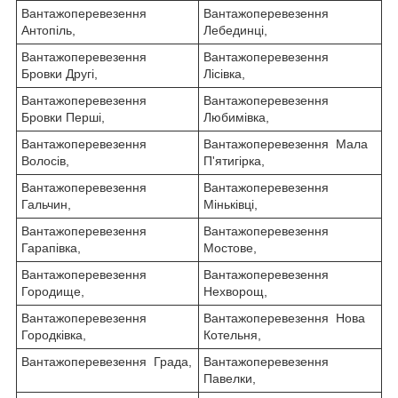
Вантажоперевезення
Вантажоперевезення
Антопіль,
Лебединці,
Вантажоперевезення
Вантажоперевезення
Бровки Другі,
Лісівка,
Вантажоперевезення
Вантажоперевезення
Бровки Перші,
Любимівка,
Вантажоперевезення
Вантажоперевезення Мала
Волосів,
П'ятигірка,
Вантажоперевезення
Вантажоперевезення
Гальчин,
Міньківці,
Вантажоперевезення
Вантажоперевезення
Гарапівка,
Мостове,
Вантажоперевезення
Вантажоперевезення
Городище,
Нехворощ,
Вантажоперевезення
Вантажоперевезення Нова
Городківка,
Котельня,
Вантажоперевезення Града,
Вантажоперевезення
Павелки,