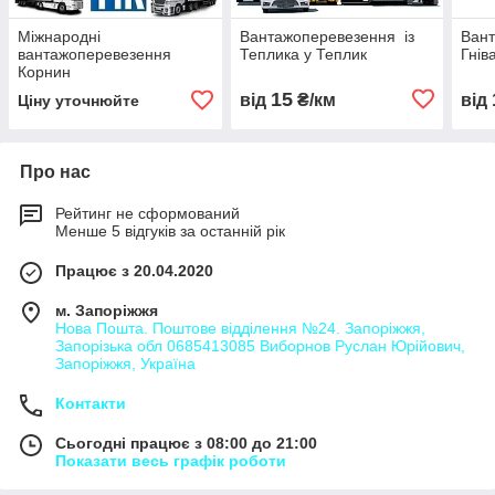
Міжнародні
Вантажоперевезення із
Вант
вантажоперевезення
Теплика у Теплик
Гнів
Корнин
15
від
₴/км
від
Ціну уточнюйте
Про нас
Рейтинг не сформований
Менше 5 відгуків за останній рік
Працює з 20.04.2020
м. Запоріжжя
Нова Пошта. Поштове відділення №24. Запоріжжя,
Запорізька обл 0685413085 Виборнов Руслан Юрійович,
Запоріжжя, Україна
Контакти
Сьогодні працює з 08:00 до 21:00
Показати весь графік роботи