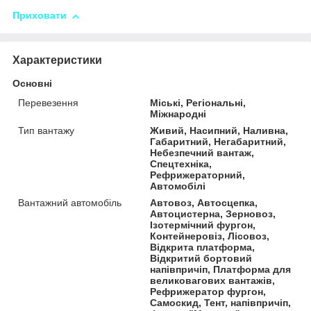
Приховати
Характеристики
Основні
Перевезення
Міські, Регіональні,
Міжнародні
Тип вантажу
Живий, Насипний, Наливна,
Габаритний, Негабаритний,
Небезпечний вантаж,
Спецтехніка,
Рефрижераторний,
Автомобілі
Вантажний автомобіль
Автовоз, Автосцепка,
Автоцистерна, Зерновоз,
Ізотермічний фургон,
Контейнеровіз, Лісовоз,
Відкрита платформа,
Відкритий бортовий
напівпричіп, Платформа для
великовагових вантажів,
Рефрижератор фургон,
Самоскид, Тент, напівпричіп,