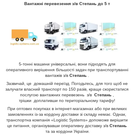
Вантажні перевезення з/в
Степань
до 5 т
5-тонні машини універсальні, вони підходять для
оперативного вирішення більшості задач при транспортуванні
вантажів з/в
Степань​​​​​​​
.
Зазвичай, це домашній переїзд. Погодьтесь, для того щоб не
залучати власний транспорт по 150 разів, краще скористатися
послугою вантажних перевезень з/в
Степань​​​​​​​
,
трішки доплативши по територіальному тарифу!
При оптових покупках в інтернет-магазинах або при великих
замовленнях із-за кордону доставки зі складу немає. Однак,
транспортна компанія «Logistic Systems» допоможе вирішити
це питання, організувавши оперативну доставку з/в
Степань​​​​​​​
та за кордони України.