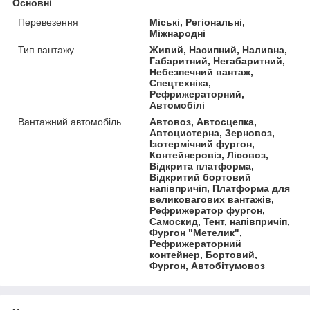
Основні
Перевезення
Міські, Регіональні,
Міжнародні
Тип вантажу
Живий, Насипний, Наливна,
Габаритний, Негабаритний,
Небезпечний вантаж,
Спецтехніка,
Рефрижераторний,
Автомобілі
Вантажний автомобіль
Автовоз, Автосцепка,
Автоцистерна, Зерновоз,
Ізотермічний фургон,
Контейнеровіз, Лісовоз,
Відкрита платформа,
Відкритий бортовий
напівпричіп, Платформа для
великовагових вантажів,
Рефрижератор фургон,
Самоскид, Тент, напівпричіп,
Фургон "Метелик",
Рефрижераторний
контейнер, Бортовий,
Фургон, Автобітумовоз