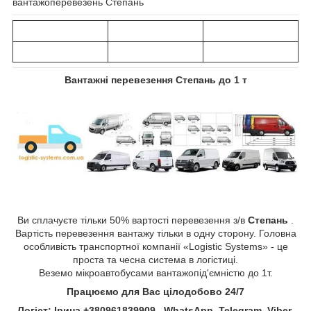
вантажоперевезень Степань
Вантажні перевезення
Степань
до 1 т
Ви сплачуєте тільки 50% вартості перевезення з/в
Степань
.
Вартість перевезення вантажу тільки в одну сторону. Головна
особливість транспортної компанії «Logistic Systems» - це
проста та чесна система в логістиці.
Веземо мікроавтобусами вантажопід'ємністю до 1т.
Працюємо для Вас цілодобово 24/7
Логіст: Ірина +380961839909 WhatsApp, Telegram, Viber