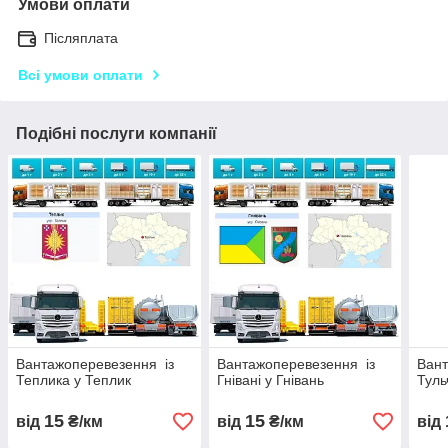
Умови оплати
Післяплата
Всі умови оплати
Подібні послуги компанії
Вантажоперевезення із
Вантажоперевезення із
Вант
Теплика у Теплик
Гнівані у Гнівань
Туль
15
15
від
₴/км
від
₴/км
від