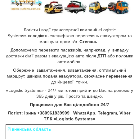
Логісти і водії транспортної компанії «Logistic
Systems»
володіють специфікою перевезень евакуатором та
маніпулятором з/в
Степань​​​​​​​
​​​​​​​.
Допоможемо перевезти пасажирів, наприклад, у випадку
доставки сім’ї разом з евакуацією авто після ДТП або поломки
автомобіля.
Обережне завантаження, вивантаження, оптимальний
маршрут, швидка подача евакуатора, своєчасне перевезення
до кінцевої точки.
«Logistic Systems»
-
24/7 ми готові прийти до Вас на допомогу
365 днів у рік. Просто та швидко.
Працюємо для Вас цілодобово 24/7
Логіст: Ірина +380961839909 WhatsApp, Telegram, Viber
ТЛК «Logistic Systems»
Рівненська область