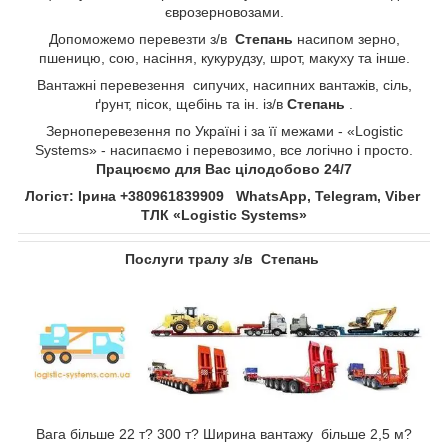
єврозерновозами.
Допоможемо перевезти з/в
Степань​​​​​​​
насипом зерно,
пшеницю, сою, насіння, кукурудзу, шрот, макуху та інше.
Вантажні перевезення сипучих, насипних вантажів, сіль,
ґрунт, пісок, щебінь та ін. із/в
Степань​​​​​​​
.
Зерноперевезення по Україні і за її межами - «Logistic
Systems» - насипаємо і перевозимо, все логічно і просто.
Працюємо для Вас цілодобово 24/7
Логіст: Ірина +380961839909 WhatsApp, Telegram, Viber
ТЛК «Logistic Systems»
Послуги тралу з/в
Степань​​​​​​​
Вага більше 22 т? 300 т? Ширина вантажу більше 2,5 м?