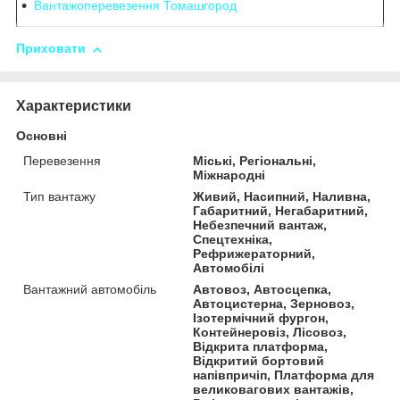
Вантажоперевезення Томашгород
Приховати
Характеристики
Основні
Перевезення
Міські, Регіональні,
Міжнародні
Тип вантажу
Живий, Насипний, Наливна,
Габаритний, Негабаритний,
Небезпечний вантаж,
Спецтехніка,
Рефрижераторний,
Автомобілі
Вантажний автомобіль
Автовоз, Автосцепка,
Автоцистерна, Зерновоз,
Ізотермічний фургон,
Контейнеровіз, Лісовоз,
Відкрита платформа,
Відкритий бортовий
напівпричіп, Платформа для
великовагових вантажів,