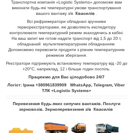
Транспортна компанія «Logistic Systems» допоможе вам
виконати будь-які температурні умови транспортування
вашого вантажу з/в
Квасилів​​​​​​​
​​​​​​​.
Всі рефрижератори обладнані зручними
термореєстраторами, які дозволяють експедитору
контролювати температурний режим знаходячись в кабіні.
На ваш запит ми готові надати транспорт від 1,5 до 20 т,
обладнаний мультитемпературним обладнанням.
Допоможемо перевозити продукти з різним температурним
режимом зберігання.
Реєстратори підтримують встановлену температуру від -20 до
+20°С, наприклад, 12 і більше годин поспіль.
Працюємо для Вас цілодобово 24/7
Логіст: Ірина +380961839909 WhatsApp, Telegram, Viber
ТЛК «Logistic Systems»
Перевезення будь-яких сипучих вантажів. Послуги
зерновозів. Зерноперевезення з/в
Квасилів​​​​​​​