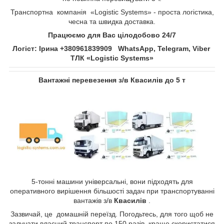
Транспортна компанія «Logistic Systems» - проста логістика,
чесна та швидка доставка.
Працюємо для Вас цілодобово 24/7
Логіст: Ірина +380961839909 WhatsApp, Telegram, Viber
ТЛК «Logistic Systems»
Вантажні перевезення з/в
Квасилів​​​​​​​
до 5 т
5-тонні машини універсальні, вони підходять для
оперативного вирішення більшості задач при транспортуванні
вантажів з/в
Квасилів​​​​​​​
​​​​​​​.
Зазвичай, це домашній переїзд. Погодьтесь, для того щоб не
залучати власний транспорт по 150 разів, краще скористатися