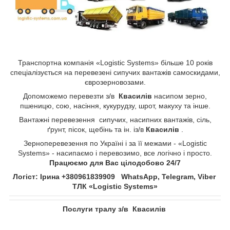
Транспортна компанія «Logistic Systems» більше 10 років
спеціалізується на перевезені сипучих вантажів самоскидами,
єврозерновозами.
Допоможемо перевезти з/в
Квасилів​​​​​​​
​​​​​​​насипом зерно,
пшеницю, сою, насіння, кукурудзу, шрот, макуху та інше.
Вантажні перевезення сипучих, насипних вантажів, сіль,
ґрунт, пісок, щебінь та ін. із/в
Квасилів​​​​​​​
​​​​​​​.
Зерноперевезення по Україні і за її межами - «Logistic
Systems» - насипаємо і перевозимо, все логічно і просто.
Працюємо для Вас цілодобово 24/7
Логіст: Ірина +380961839909 WhatsApp, Telegram, Viber
ТЛК «Logistic Systems»
Послуги тралу з/в
Квасилів​​​​​​​