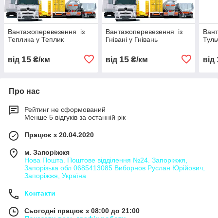
Вантажоперевезення із
Вантажоперевезення із
Вант
Теплика у Теплик
Гнівані у Гнівань
Туль
15
15
від
₴/км
від
₴/км
від
Про нас
Рейтинг не сформований
Менше 5 відгуків за останній рік
Працює з 20.04.2020
м. Запоріжжя
Нова Пошта. Поштове відділення №24. Запоріжжя,
Запорізька обл 0685413085 Виборнов Руслан Юрійович,
Запоріжжя, Україна
Контакти
Сьогодні працює з 08:00 до 21:00