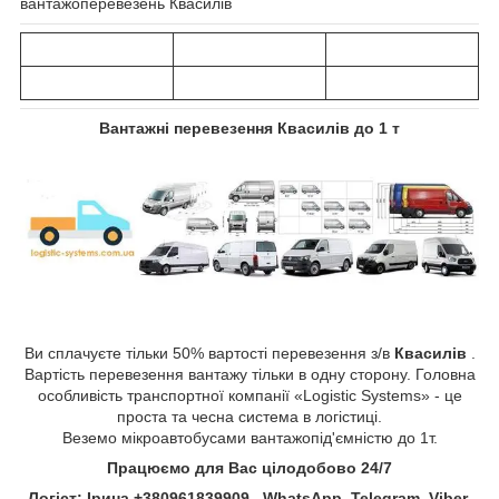
вантажоперевезень Квасилів
Вантажні перевезення
Квасилів
до 1 т
Ви сплачуєте тільки 50% вартості перевезення з/в
Квасилів
.
Вартість перевезення вантажу тільки в одну сторону. Головна
особливість транспортної компанії «Logistic Systems» - це
проста та чесна система в логістиці.
Веземо мікроавтобусами вантажопід'ємністю до 1т.
Працюємо для Вас цілодобово 24/7
Логіст: Ірина +380961839909 WhatsApp, Telegram, Viber