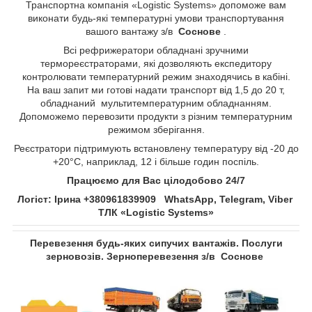
Транспортна компанія «Logistic Systems» допоможе вам
виконати будь-які температурні умови транспортування
вашого вантажу з/в
Соснове​​​​​​​
.
Всі рефрижератори обладнані зручними
термореєстраторами, які дозволяють експедитору
контролювати температурний режим знаходячись в кабіні.
На ваш запит ми готові надати транспорт від 1,5 до 20 т,
обладнаний мультитемпературним обладнанням.
Допоможемо перевозити продукти з різним температурним
режимом зберігання.
Реєстратори підтримують встановлену температуру від -20 до
+20°С, наприклад, 12 і більше годин поспіль.
Працюємо для Вас цілодобово 24/7
Логіст: Ірина +380961839909 WhatsApp, Telegram, Viber
ТЛК «Logistic Systems»
Перевезення будь-яких сипучих вантажів. Послуги
зерновозів. Зерноперевезення з/в
Соснове​​​​​​​