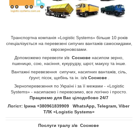
Транспортна компанія «Logistic Systems» більше 10 років
спеціалізується на перевезені сипучих вантажів самоскидами,
єврозерновозами.
Допоможемо перевезти з/в
Соснове​​​​​​​
насипом зерно,
пшеницю, сою, насіння, кукурудзу, шрот, макуху та інше.
Вантажні перевезення сипучих, насипних вантажів, сіль,
ґрунт, пісок, щебінь та ін. із/в
Соснове​​​​​​​
.
Зерноперевезення по Україні і за її межами - «Logistic
Systems» - насипаємо і перевозимо, все логічно і просто.
Працюємо для Вас цілодобово 24/7
Логіст: Ірина +380961839909 WhatsApp, Telegram, Viber
ТЛК «Logistic Systems»
Послуги тралу з/в
Соснове​​​​​​​