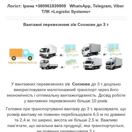
Логіст: Ірина +380961839909 WhatsApp, Telegram, Viber
ТЛК «Logistic Systems»
Вантажні перевезення з/в
Соснове​​​​​​​
до 3 т
У вантажних перевезеннях з/в
Соснове​​​​​​​
до 3 т доцільно
використовувати малотонажний транспорт через його
економічність і оптимальну вантажопідємність. Досвід роботи
у вантажних перевезеннях більше 10 років.
Головне при транспортуванні вантажу до 3 т, враховувати, що
розмір вантажу не повинен перебільшувати 6,5 м по довжині
та 2,4 м. по ширині, висота не більше 2,5 м. Важливо
пам’ятати, що загальна вага продукції, яка транспортується,
не повинна перевищувати 3 т.