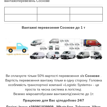
вантажоперевезень Соснове
Вантажні перевезення
Соснове
до 1 т
Ви сплачуєте тільки 50% вартості перевезення з/в
Соснове
.
Вартість перевезення вантажу тільки в одну сторону. Головна
особливість транспортної компанії «Logistic Systems» - це
проста та чесна система в логістиці.
Веземо мікроавтобусами вантажопід'ємністю до 1т.
Працюємо для Вас цілодобово 24/7
Логіст: Ірина +380961839909 WhatsApp, Telegram, Viber