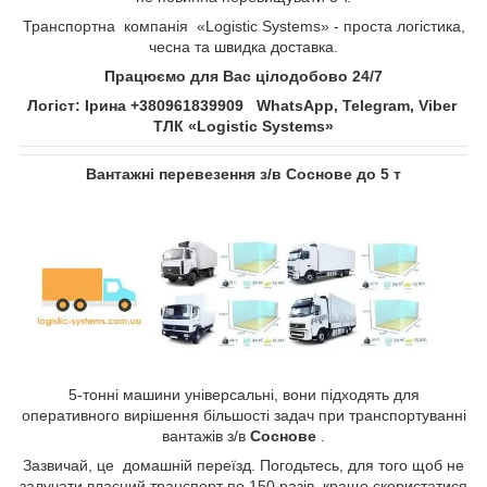
Транспортна компанія «Logistic Systems» - проста логістика,
чесна та швидка доставка.
Працюємо для Вас цілодобово 24/7
Логіст: Ірина +380961839909 WhatsApp, Telegram, Viber
ТЛК «Logistic Systems»
Вантажні перевезення з/в
Соснове​​​​​​​
до 5 т
5-тонні машини універсальні, вони підходять для
оперативного вирішення більшості задач при транспортуванні
вантажів з/в
Соснове​​​​​​​
.
Зазвичай, це домашній переїзд. Погодьтесь, для того щоб не
залучати власний транспорт по 150 разів, краще скористатися