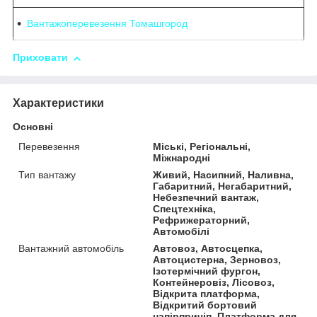
Вантажоперевезення Томашгород
Приховати
Характеристики
Основні
Перевезення
Міські, Регіональні,
Міжнародні
Тип вантажу
Живий, Насипний, Наливна,
Габаритний, Негабаритний,
Небезпечний вантаж,
Спецтехніка,
Рефрижераторний,
Автомобілі
Вантажний автомобіль
Автовоз, Автосцепка,
Автоцистерна, Зерновоз,
Ізотермічний фургон,
Контейнеровіз, Лісовоз,
Відкрита платформа,
Відкритий бортовий
напівпричіп, Платформа для