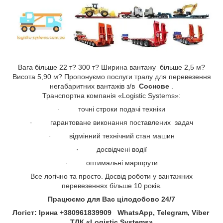
Вага більше 22 т? 300 т? Ширина вантажу більше 2,5 м?
Висота 5,90 м? Пропонуємо послуги тралу для перевезення
негабаритних вантажів з/в
Соснове​​​​​​​
.
Транспортна компанія «Logistic Systems»:
· точні строки подачі техніки
· гарантоване виконання поставлених задач
· відмінний технічний стан машин
· досвідчені водії
· оптимальні маршрути
Все логічно та просто. Досвід роботи у вантажних
перевезеннях більше 10 років.
Працюємо для Вас цілодобово 24/7
Логіст: Ірина +380961839909 WhatsApp, Telegram, Viber
ТЛК «Logistic Systems»