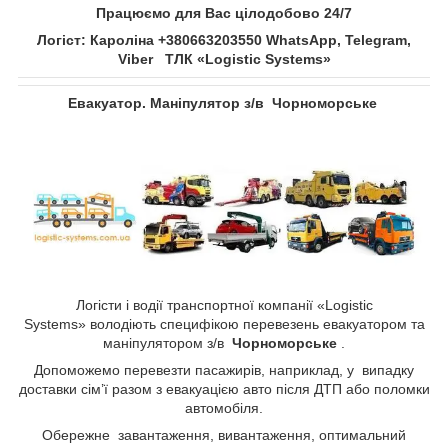
Працюємо для Вас цілодобово 24/7
Логіст: Кароліна +380663203550 WhatsApp, Telegram,
Viber ТЛК «Logistic Systems»
Евакуатор. Маніпулятор з/в Чорноморське
Логісти і водії транспортної компанії «Logistic
Systems»
володіють специфікою перевезень евакуатором та
маніпулятором з/в
Чорноморське
.
Допоможемо перевезти пасажирів, наприклад, у випадку
доставки сім’ї разом з евакуацією авто після ДТП або поломки
автомобіля.
Обережне завантаження, вивантаження, оптимальний