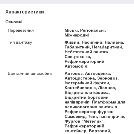
Характеристики
Основні
Перевезення
Міські, Регіональні,
Міжнародні
Тип вантажу
Живий, Насипний, Наливна,
Габаритний, Негабаритний,
Небезпечний вантаж,
Спецтехніка,
Рефрижераторний,
Автомобілі
Вантажний автомобіль
Автовоз, Автосцепка,
Автоцистерна, Зерновоз,
Ізотермічний фургон,
Контейнеровіз, Лісовоз,
Відкрита платформа,
Відкритий бортовий
напівпричіп, Платформа для
великовагових вантажів,
Рефрижератор фургон,
Самоскид, Тент, напівпричіп,
Фургон "Метелик",
Рефрижераторний
контейнер, Бортовий,