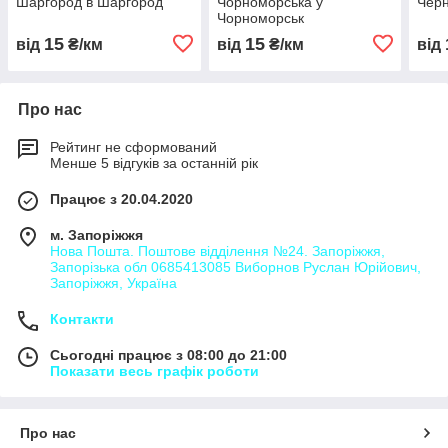
Шаргород в Шаргород
Чорноморська у
Черн
Чорноморськ
15
15
від
₴/км
від
₴/км
від
Про нас
Рейтинг не сформований
Менше 5 відгуків за останній рік
Працює з 20.04.2020
м. Запоріжжя
Нова Пошта. Поштове відділення №24. Запоріжжя,
Запорізька обл 0685413085 Виборнов Руслан Юрійович,
Запоріжжя, Україна
Контакти
Сьогодні працює з 08:00 до 21:00
Показати весь графік роботи
Про нас