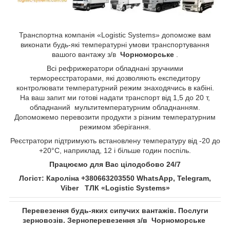
Транспортна компанія «Logistic Systems» допоможе вам
виконати будь-які температурні умови транспортування
вашого вантажу з/в
Чорноморське
.
Всі рефрижератори обладнані зручними
термореєстраторами, які дозволяють експедитору
контролювати температурний режим знаходячись в кабіні.
На ваш запит ми готові надати транспорт від 1,5 до 20 т,
обладнаний мультитемпературним обладнанням.
Допоможемо перевозити продукти з різним температурним
режимом зберігання.
Реєстратори підтримують встановлену температуру від -20 до
+20°С, наприклад, 12 і більше годин поспіль.
Працюємо для Вас цілодобово 24/7
Логіст: Кароліна +380663203550 WhatsApp, Telegram,
Viber ТЛК «Logistic Systems»
Перевезення будь-яких сипучих вантажів. Послуги
зерновозів. Зерноперевезення з/в Чорноморське