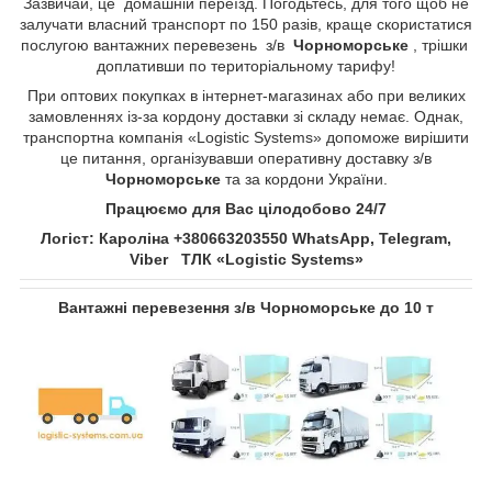
Зазвичай, це домашній переїзд. Погодьтесь, для того щоб не
залучати власний транспорт по 150 разів, краще скористатися
послугою вантажних перевезень з/в
Чорноморське
, трішки
доплативши по територіальному тарифу!
При оптових покупках в інтернет-магазинах або при великих
замовленнях із-за кордону доставки зі складу немає. Однак,
транспортна компанія «Logistic Systems» допоможе вирішити
це питання, організувавши оперативну доставку з/в
Чорноморське
та за кордони України.
Працюємо для Вас цілодобово 24/7
Логіст: Кароліна +380663203550 WhatsApp, Telegram,
Viber ТЛК «Logistic Systems»
Вантажні перевезення з/в
Чорноморське
до 10 т