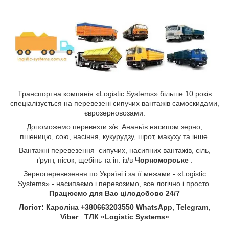
Транспортна компанія «Logistic Systems» більше 10 років
спеціалізується на перевезені сипучих вантажів самоскидами,
єврозерновозами.
Допоможемо перевезти з/в Ананьїв насипом зерно,
пшеницю, сою, насіння, кукурудзу, шрот, макуху та інше.
Вантажні перевезення сипучих, насипних вантажів, сіль,
ґрунт, пісок, щебінь та ін. із/в
Чорноморське
.
Зерноперевезення по Україні і за її межами - «Logistic
Systems» - насипаємо і перевозимо, все логічно і просто.
Працюємо для Вас цілодобово 24/7
Логіст: Кароліна +380663203550 WhatsApp, Telegram,
Viber ТЛК «Logistic Systems»