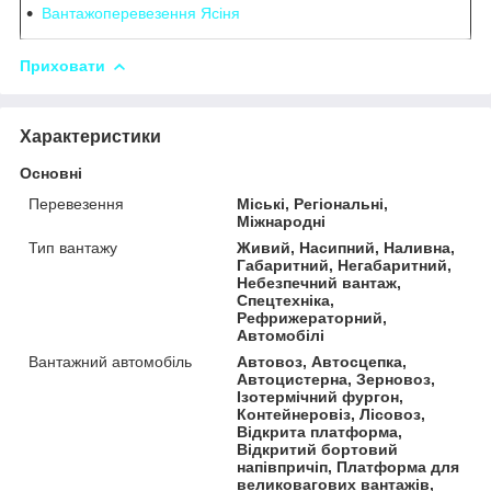
Вантажоперевезення Ясіня
Приховати
Характеристики
Основні
Перевезення
Міські, Регіональні,
Міжнародні
Тип вантажу
Живий, Насипний, Наливна,
Габаритний, Негабаритний,
Небезпечний вантаж,
Спецтехніка,
Рефрижераторний,
Автомобілі
Вантажний автомобіль
Автовоз, Автосцепка,
Автоцистерна, Зерновоз,
Ізотермічний фургон,
Контейнеровіз, Лісовоз,
Відкрита платформа,
Відкритий бортовий
напівпричіп, Платформа для
великовагових вантажів,