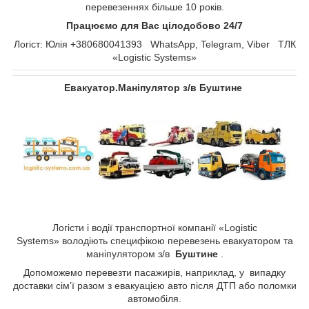
перевезеннях більше 10 років.
Працюємо для Вас цілодобово 24/7
Логіст: Юлія +380680041393 WhatsApp, Telegram, Viber ТЛК
«Logistic Systems»
Евакуатор.Маніпулятор з/в Буштине
Логісти і водії транспортної компанії «Logistic
Systems»
володіють специфікою перевезень евакуатором та
маніпулятором з/в
Буштине
.
Допоможемо перевезти пасажирів, наприклад, у випадку
доставки сім’ї разом з евакуацією авто після ДТП або поломки
автомобіля.