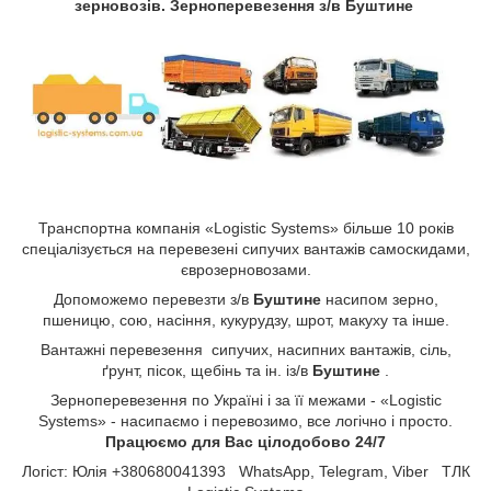
зерновозів. Зерноперевезення з/в Буштине
Транспортна компанія «Logistic Systems» більше 10 років
спеціалізується на перевезені сипучих вантажів самоскидами,
єврозерновозами.
Допоможемо перевезти з/в
Буштине
насипом зерно,
пшеницю, сою, насіння, кукурудзу, шрот, макуху та інше.
Вантажні перевезення сипучих, насипних вантажів, сіль,
ґрунт, пісок, щебінь та ін. із/в
Буштине
.
Зерноперевезення по Україні і за її межами - «Logistic
Systems» - насипаємо і перевозимо, все логічно і просто.
Працюємо для Вас цілодобово 24/7
Логіст: Юлія +380680041393 WhatsApp, Telegram, Viber ТЛК