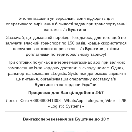
5-тонні машини універсальні, вони підходять для
оперативного вирішення більшості задач при транспортуванні
вантажів з/в
Буштине
.
Зазвичай, це домашній переїзд. Погодьтесь, для того щоб не
залучати власний транспорт по 150 разів, краще скористатися
послугою вантажних перевезень з/в
Буштине
, трішки
доплативши по територіальному тарифу!
При оптових покупках в інтернет-магазинах або при великих
замовленнях із-за кордону доставки зі складу немає. Однак,
транспортна компанія «Logistic Systems» допоможе вирішити
це питання, організувавши оперативну доставку з/в
Буштине
та за кордони України.
Працюємо для Вас цілодобово 24/7
Логіст: Юлія +380680041393 WhatsApp, Telegram, Viber ТЛК
«Logistic Systems»
Вантажоперевезення з/в Буштине до 10 т