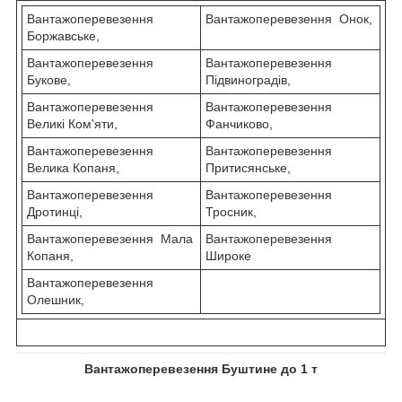
Вантажоперевезення
Вантажоперевезення Онок,
Боржавське,
Вантажоперевезення
Вантажоперевезення
Букове,
Підвиноградів,
Вантажоперевезення
Вантажоперевезення
Великі Ком'яти,
Фанчиково,
Вантажоперевезення
Вантажоперевезення
Велика Копаня,
Притисянське,
Вантажоперевезення
Вантажоперевезення
Дротинці,
Тросник,
Вантажоперевезення Мала
Вантажоперевезення
Копаня,
Широке
Вантажоперевезення
Олешник,
Вантажоперевезення Буштине до 1 т