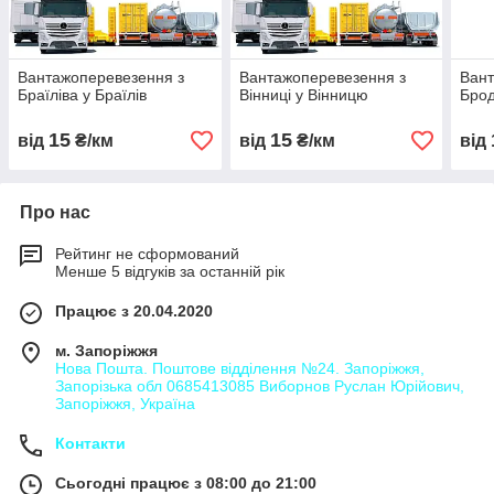
Вантажоперевезення з
Вантажоперевезення з
Вант
Браїліва у Браїлів
Вінниці у Вінницю
Брод
15
15
від
₴/км
від
₴/км
від
Про нас
Рейтинг не сформований
Менше 5 відгуків за останній рік
Працює з 20.04.2020
м. Запоріжжя
Нова Пошта. Поштове відділення №24. Запоріжжя,
Запорізька обл 0685413085 Виборнов Руслан Юрійович,
Запоріжжя, Україна
Контакти
Сьогодні працює з 08:00 до 21:00