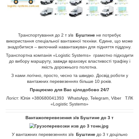
Транспортування до 2 т з/в
Буштине
не потребує
використання спеціальної вантажної техніки. Єдине, що може
знадобитися – вилочний навантажувач для підняття піддону.
Транспортна компанія «Logistic Systems» грамотно підходити
до вибору маршруту, завжди враховує властивості трафіку і
якість дорожнього полотна.
З нами логічно, просто, чесно та швидко. Досвід роботи у
вантажних перевезеннях більше 10 років.
Працюємо для Вас цілодобово 24/7
Логіст: Юлія +380680041393 WhatsApp, Telegram, Viber ТЛК
«Logistic Systems»
Вантажоперевезення з/в Буштине до 3 т
У вантажних перевезеннях з/в
Буштине
до 3 т доцільно