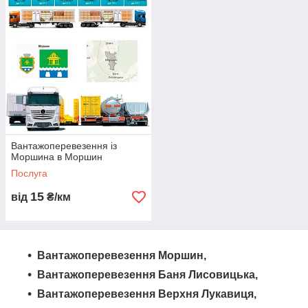
Компанія «Logistic Systems» пропонує надійні
грузоперевезення з Моршина в Моршин та по всій Україні.
Ми здійснюємо автоперевезення різних видів вантажів з
використанням бортових платформ, єврофур та іншої
спецтехніки. Наша команда професійних логістів та
диспетчерів гарантує оперативне виконання замовлень та
безпечну доставку вантажу. Ми надаємо широкий спектр
послуг з грузоперевезень, включаючи перевезення
негабаритних та важких вантажів. Замовте грузоперевезення
з нами і отримайте надійного партнера у сфері транспортних
Вантажоперевезення із
послуг.
Моршина в Моршин
Послуга
15
від
₴/км
Вантажоперевезення Моршин,
Вантажоперевезення Баня Лисовицька,
Вантажоперевезення Верхня Лукавиця,