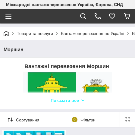
Міжнародні вантажоперевезення Україна, Європа, СНД
Товари та послуги
Вантажоперевезення по Україні
В
Моршин
Вантажні перевезення Моршин
Показати все
Сортування
0
Фільтри
Логіст: Юлія +380680041393 WhatsApp,
Telegram, Viber ТЛК «Logistic Systems»