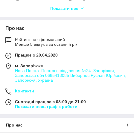
Вантажоперевезення Воля-Задеревацька,
Показати все
Вантажоперевезення Горішнє,
Вантажоперевезення Довге,
Вантажоперевезення Долішнє,
Про нас
Вантажоперевезення Задеревач,
Рейтинг не сформований
Вантажоперевезення Лисовичі,
Менше 5 відгуків за останній рік
Вантажоперевезення Нижня,
Працює з 20.04.2020
Вантажоперевезення Лукавиця,
м. Запоріжжя
Вантажоперевезення Пила,
Нова Пошта. Поштове відділення №24. Запоріжжя,
Запорізька обл 0685413085 Виборнов Руслан Юрійович,
Вантажоперевезення Смоляний,
Запоріжжя, Україна
Вантажоперевезення Станків,
Контакти
Вантажоперевезення Фалиш,
Сьогодні працює з 08:00 до 21:00
Показати весь графік роботи
Про нас