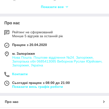
Ватажоперевезення Барахти,
Показати все
Ватажоперевезення Безіменне,
Ватажоперевезення Безп'ятне,
Ватажоперевезення Бендюгівка,
Про нас
Ватажоперевезення Березове,
Рейтинг не сформований
Вантажоперевезення Біївці,
Менше 5 відгуків за останній рік
Вантажоперевезення Богуслав,
Працює з 20.04.2020
Ватажоперевезення Бородані,
м. Запоріжжя
Ватажоперевезення Бурти,
Нова Пошта. Поштове відділення №24. Запоріжжя,
Запорізька обл 0685413085 Виборнов Руслан Юрійович,
Вантажоперевезення Васильків,
Запоріжжя, Україна
Вантажоперевезення Вахутинці,
Контакти
Вантажоперевезення Ведмедівка,
Сьогодні працює з 08:00 до 21:00
Вантажоперевезення Велика Бугаївка,
Показати весь графік роботи
Велика Вільшанка,
Великий Букрин,
Про нас
Великі Дмитровичі,