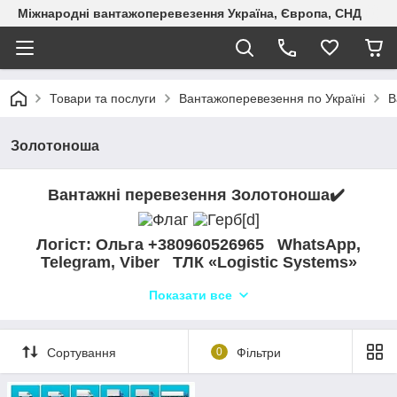
Міжнародні вантажоперевезення Україна, Європа, СНД
Товари та послуги
Вантажоперевезення по Україні
В
Золотоноша
Вантажні перевезення Золотоноша✔️
Логіст: Ольга +380960526965
WhatsApp,
Telegram, Viber ТЛК «Logistic Systems»
"Logistic Systems" - ваш надійний партнер у
Показати все
вантажоперевезеннях з Золотоноші в Золотоношу та по всій
Україні. Ми надаємо широкий спектр автоперевезень,
включаючи автопоїзди, бортові та ізотермічні вантажівки. Наш
Сортування
0
Фільтри
досвідчений диспетчерський відділ забезпечить надійну та
своєчасну доставку вашого вантажу. Незалежно від того, чи
потрібна вам перевезення зерна, спецтехніки або