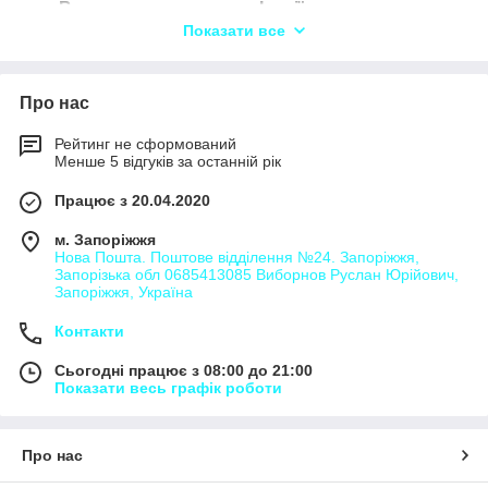
Вантажоперевезення Іркліїв,
Показати все
Вантажоперевезення Антипівка,
Вантажоперевезення Ашанівка,
Вантажоперевезення Бакаєве,
Про нас
Вантажоперевезення Бакаївка,
Рейтинг не сформований
Вантажоперевезення Баталий,
Менше 5 відгуків за останній рік
Вантажоперевезення Безбородьки,
Працює з 20.04.2020
Вантажоперевезення Безпальче,
м. Запоріжжя
Вантажоперевезення Бирлівка,
Нова Пошта. Поштове відділення №24. Запоріжжя,
Запорізька обл 0685413085 Виборнов Руслан Юрійович,
Вантажоперевезення Благодатне,
Запоріжжя, Україна
Вантажоперевезення Богдани,
Контакти
Вантажоперевезення Богданівка,
Сьогодні працює з 08:00 до 21:00
Вантажоперевезення Богодухівка,
Показати весь графік роботи
Вантажоперевезення Богуславець,
Вантажоперевезення Бойківщина,
Про нас
Вантажоперевезення Бондарівка,