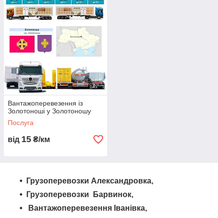
негабаритних вантажів, наша логістична компанія готова
запропонувати вам професійні послуги. Замовте
перевезення у нас вже сьогодні та довірте нам свої вантажі!
Вантажоперевезення із
Золотоноші у Золотоношу
Послуга
15
від
₴/км
Грузоперевозки Александровка,
Грузоперевозки Барвинок,
Вантажоперевезення Іванівка,