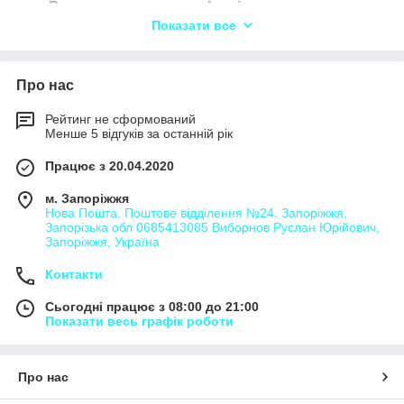
Вантажоперевезення Іванівка,
Показати все
Вантажоперевезення Івахни,
Вантажоперевезення Аврамівка,
Вантажоперевезення Адамівка,
Про нас
Вантажоперевезення Антонівка,
Рейтинг не сформований
Вантажоперевезення Антоніна,
Менше 5 відгуків за останній рік
Вантажоперевезення Аполянка,
Працює з 20.04.2020
Ватажоперевезення Бабанка,
м. Запоріжжя
Вантажоперевезення Багачівка,
Нова Пошта. Поштове відділення №24. Запоріжжя,
Запорізька обл 0685413085 Виборнов Руслан Юрійович,
Вантажоперевезення Багва,
Запоріжжя, Україна
Вантажоперевезення Бачкурине,
Контакти
Вантажоперевезення Баштечки,
Сьогодні працює з 08:00 до 21:00
Вантажоперевезення Безпечна,
Показати весь графік роботи
Вантажоперевезення Березівка,
Вантажоперевезення Берестівець,
Про нас
Вантажоперевезення Ботвинівка,