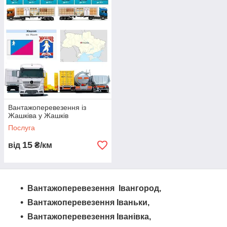
широкий вибір транспортних засобів, включаючи автопоїзди,
єврофури, ізотермічні та рефрижераторні фури, самоскиди,
трали, спецтехніку та багато іншого. Замовте
вантажоперевезення з нами вже сьогодні і оцініть якість
наших послуг!"
Вантажоперевезення із
Жашківа у Жашків
Послуга
15
від
₴/км
Вантажоперевезення Івангород,
Вантажоперевезення Іваньки,
Вантажоперевезення Іванівка,