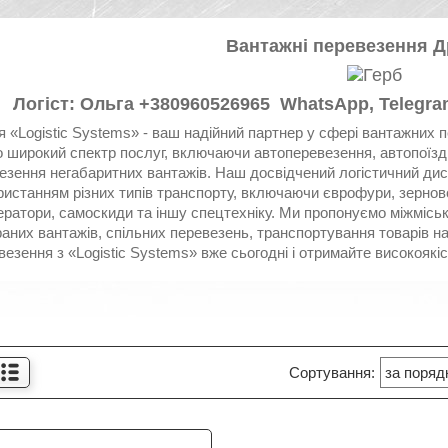
Вантажні перевезення 
Логіст: Ольга +380960526965
WhatsApp, Telegram
я «Logistic Systems» - ваш надійний партнер у сфері вантажних п
 широкий спектр послуг, включаючи автоперевезення, автопоїзди,
езення негабаритних вантажів. Наш досвідчений логістичний ди
ристанням різних типів транспорту, включаючи єврофури, зерновоз
атори, самоскиди та іншу спецтехніку. Ми пропонуємо міжміські,
раних вантажів, спільних перевезень, транспортування товарів 
везення з «Logistic Systems» вже сьогодні і отримайте високоякі