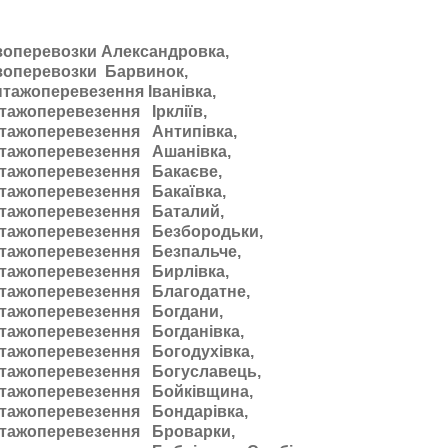
зоперевозки Александровка,
зоперевозки Барвинок,
тажоперевезення Іванівка,
тажоперевезення Іркліїв,
тажоперевезення Антипівка,
тажоперевезення Ашанівка,
тажоперевезення Бакаєве,
тажоперевезення Бакаївка,
тажоперевезення Баталий,
тажоперевезення Безбородьки,
тажоперевезення Безпальче,
тажоперевезення Бирлівка,
тажоперевезення Благодатне,
тажоперевезення Богдани,
тажоперевезення Богданівка,
тажоперевезення Богодухівка,
тажоперевезення Богуславець,
тажоперевезення Бойківщина,
тажоперевезення Бондарівка,
тажоперевезення Броварки,