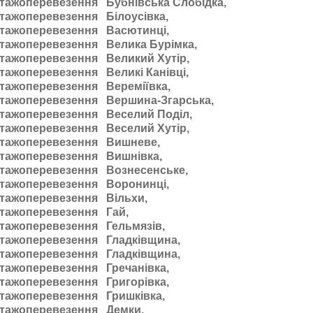
тажоперевезення Бубнівська Слобідка,
тажоперевезення Білоусівка,
тажоперевезення Васютинці,
тажоперевезення Велика Бурімка,
тажоперевезення Великий Хутір,
тажоперевезення Великі Канівці,
тажоперевезення Вереміївка,
тажоперевезення Вершина-Згарська,
тажоперевезення Веселий Поділ,
тажоперевезення Веселий Хутір,
тажоперевезення Вишневе,
тажоперевезення Вишнівка,
тажоперевезення Вознесенське,
тажоперевезення Воронинці,
тажоперевезення Вільхи,
тажоперевезення Гай,
тажоперевезення Гельмязів,
тажоперевезення Гладківщина,
тажоперевезення Гладківщина,
тажоперевезення Гречанівка,
тажоперевезення Григорівка,
тажоперевезення Гришківка,
тажоперевезення Демки,