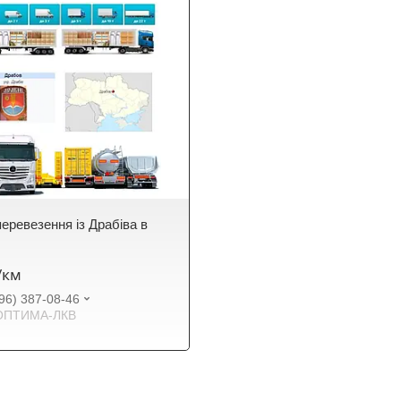
еревезення із Драбіва в
₴/км
96) 387-08-46
ОПТИМА-ЛКВ