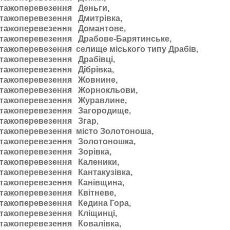
тажоперевезення Деньги,
тажоперевезення Дмитрівка,
тажоперевезення Домантове,
тажоперевезення Драбове-Барятинське,
тажоперевезення селище міського типу Драбів,
тажоперевезення Драбівці,
тажоперевезення Дібрівка,
тажоперевезення Жовнине,
тажоперевезення Жорнокльови,
тажоперевезення Журавлине,
тажоперевезення Загородище,
тажоперевезення Згар,
тажоперевезення місто Золотоноша,
тажоперевезення Золотоношка,
тажоперевезення Зорівка,
тажоперевезення Каленики,
тажоперевезення Кантакузівка,
тажоперевезення Канівщина,
тажоперевезення Квітневе,
тажоперевезення Кедина Гора,
тажоперевезення Кліщинці,
тажоперевезення Ковалівка,