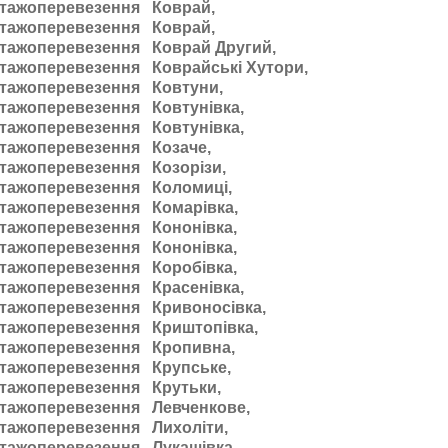
тажоперевезення Коврай,
тажоперевезення Коврай,
тажоперевезення Коврай Другий,
тажоперевезення Коврайські Хутори,
тажоперевезення Ковтуни,
тажоперевезення Ковтунівка,
тажоперевезення Ковтунівка,
тажоперевезення Козаче,
тажоперевезення Козорізи,
тажоперевезення Коломиці,
тажоперевезення Комарівка,
тажоперевезення Кононівка,
тажоперевезення Кононівка,
тажоперевезення Коробівка,
тажоперевезення Красенівка,
тажоперевезення Кривоносівка,
тажоперевезення Криштопівка,
тажоперевезення Кропивна,
тажоперевезення Крупське,
тажоперевезення Крутьки,
тажоперевезення Левченкове,
тажоперевезення Лихоліти,
тажоперевезення Лукашівка,