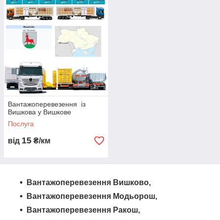
рефрижератори та іншу спецтехніку. Замовте від нас
грузоперевезення і отримайте надійного партнера для
перевезення ваших товарів.
Вантажоперевезення із
Вишкова у Вишкове
Послуга
15
від
₴/км
Вантажоперевезення Вишково,
Вантажоперевезення Модьорош,
Вантажоперевезення Ракош,