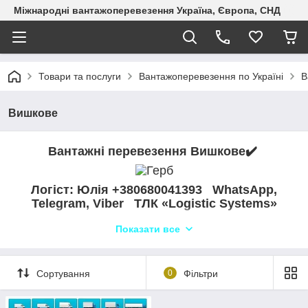
Міжнародні вантажоперевезення Україна, Європа, СНД
Товари та послуги
Вантажоперевезення по Україні
В
Вишковe
Вантажні перевезення Вишковe✔️
Логіст: Юлія +380680041393 WhatsApp,
Telegram, Viber ТЛК «Logistic Systems»
Компанія «Logistic Systems» пропонує професійні
Показати все
грузоперевезення з Вышково до Вышково та по всій Україні.
Ми здійснюємо автоперевезення різних видів вантажів,
включаючи бортові та вантажні перевезення. Наш
Сортування
0
Фільтри
диспетчерський відділ пильнує про безпечну та своєчасну
доставку вантажу, а наш автопарк включає різноманітні
транспортні засоби, включаючи автопоїзди, єврофури,