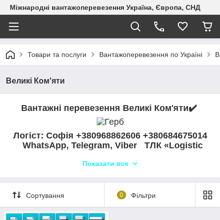
Міжнародні вантажоперевезення Україна, Європа, СНД
Товари та послуги
Вантажоперевезення по Україні
В
Великі Ком'яти
Вантажні перевезення Великі Ком'яти✔️
Логіст: Софія +380968862606 +380684675014
WhatsApp, Telegram, Viber ТЛК «Logistic
Systems»
Показати все
Компанія «Logistic Systems» пропонує надійні
грузоперевезення з Великих Комят до Великих Комят та по
всій Україні. Ми здійснюємо автоперевезення різних видів
Сортування
0
Фільтри
вантажів, включаючи бортові та вантажні перевезення. Наш
професійний диспетчерський відділ забезпечить ефективну
доставку вашого вантажу, а наш автопарк включає