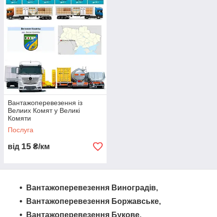
різноманітні транспортні засоби, такі як автопоїзди,
єврофури, рефрижератори та багато іншого. Замовте
грузоперевезення з нами і отримайте надійного партнера
для перевезення ваших товарів.
Вантажоперевезення із
Велиих Комят у Великі
Комяти
Послуга
15
від
₴/км
Вантажоперевезення Виноградів,
Вантажоперевезення Боржавське,
Вантажоперевезення Букове,