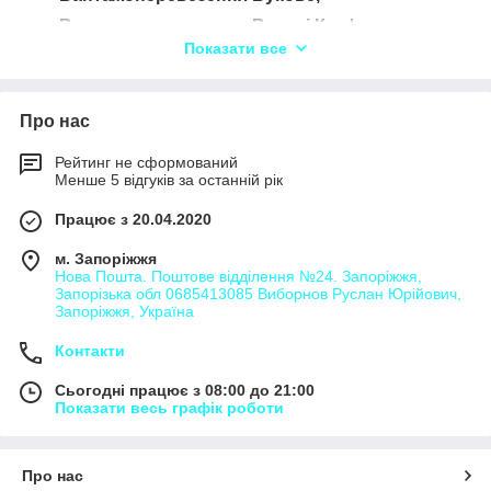
Вантажоперевезення Великі Ком'яти,
Показати все
Вантажоперевезення Велика Копаня,
Вантажоперевезення Дротинці,
Вантажоперевезення Мала Копаня,
Про нас
Вантажоперевезення Олешник,
Рейтинг не сформований
Вантажоперевезення Онок,
Менше 5 відгуків за останній рік
Вантажоперевезення Підвиноградів,
Працює з 20.04.2020
Вантажоперевезення Фанчиково,
м. Запоріжжя
Вантажоперевезення Притисянське,
Нова Пошта. Поштове відділення №24. Запоріжжя,
Запорізька обл 0685413085 Виборнов Руслан Юрійович,
Вантажоперевезення Тросник,
Запоріжжя, Україна
Вантажоперевезення Широке,
Контакти
Сьогодні працює з 08:00 до 21:00
Показати весь графік роботи
Про нас