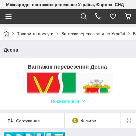
Міжнародні вантажоперевезення Україна, Європа, СНД
Товари та послуги
Вантажоперевезення по Україні
В
Десна
Вантажні перевезення Десна
Показати все
Сортування
0
Фільтри
Логіст: Яна + 380933744750
WhatsApp,
Telegram, Viber ТЛК «Logistic Systems»