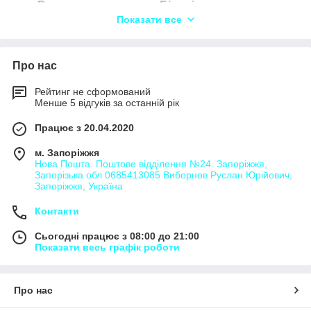
Вантажоперевезення Білилівка,
Показати все
Вантажоперевезення Вербівка,
Вантажоперевезення Верхівня,
Вантажоперевезення Вишневе,
Про нас
Вантажоперевезення Вільнопілля,
Рейтинг не сформований
Вантажоперевезення Голубівка,
Менше 5 відгуків за останній рік
Вантажоперевезення Городок,
Працює з 20.04.2020
Вантажоперевезення Дерганівка,
м. Запоріжжя
Вантажоперевезення Заріччя,
Нова Пошта. Поштове відділення №24. Запоріжжя,
Запорізька обл 0685413085 Виборнов Руслан Юрійович,
Вантажоперевезення Зарудинці,
Запоріжжя, Україна
Вантажоперевезення Зелене,
Контакти
Вантажоперевезення Зоряне,
Сьогодні працює з 08:00 до 21:00
Вантажоперевезення Йосипівка,
Показати весь графік роботи
Вантажоперевезення Карабчиїв,
Вантажоперевезення Княжики,
Про нас
Вантажоперевезення Кордонівка,