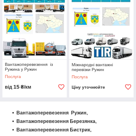
Компанія «Logistic Systems» пропонує грузоперевезення з
Ружина до Ружина та по всій Україні. Ми здійснюємо
автоперевезення різних видів вантажів на бортових
автопоїздах. Наша логістична компанія забезпечує надійну
доставку та широкий спектр послуг. У нас ви можете
замовити грузоперевезення на автопоїздах, включаючи
бортові фури, зерновози, ізотермічні фургони, крани,
самоскиди та іншу спецтехніку. Ми пропонуємо як міжміські,
так і міжнародні перевезення, включаючи негабаритні
вантажі. Довірте свої вантажі професіоналам компанії
Вантажоперевезення із
«Logistic Systems» та отримайте надійні та якісні послуги.
Міжнародні вантажні
Ружина у Ружин
перевізки Ружин
Послуга
Послуга
15
від
₴/км
Ціну уточнюйте
Вантажоперевезення Ружин,
Вантажоперевезення Березянка,
Вантажоперевезення Бистрик,