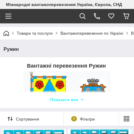
Міжнародні вантажоперевезення Україна, Європа, СНД
Товари та послуги
Вантажоперевезення по Україні
В
Ружин
Вантажні перевезення Ружин
Показати все
Сортування
0
Фільтри
Логіст: Ольга П +380960526965 WhatsApp,
Telegram, Viber ТЛК «Logistic Systems»✔️