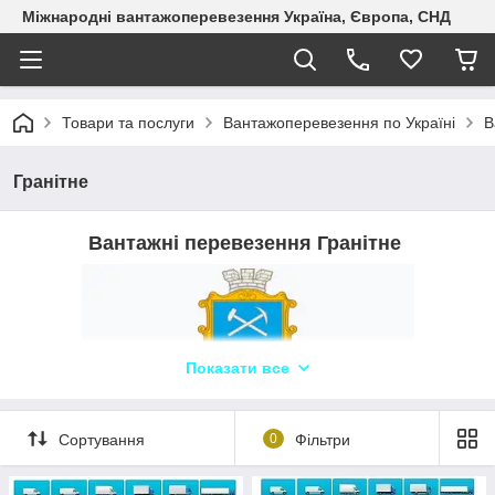
Міжнародні вантажоперевезення Україна, Європа, СНД
Товари та послуги
Вантажоперевезення по Україні
В
Гранітне
Вантажні перевезення Гранітне
Показати все
Логіст: Ольга П +380960526965 WhatsApp,
Сортування
0
Фільтри
Telegram, Viber ТЛК «Logistic Systems»✔️
Компанія «Logistic Systems» пропонує надійні