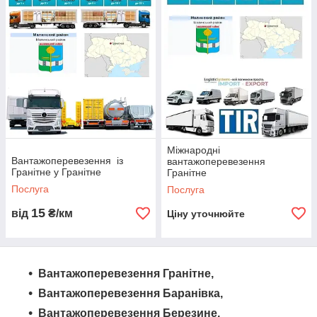
грузоперевезення з Гранитного в Гранитне та по всій Україні.
Ми здійснюємо автоперевезення різних видів вантажів,
включаючи бортові машини, вантажівки та єврофури. Наша
команда логістів і диспетчерів забезпечує високу якість
доставки та надійність послуг. Замовте грузоперевезення з
«Logistic Systems» і довіртеся професіоналам у сфері
перевезень.
Міжнародні
Вантажоперевезення із
вантажоперевезення
Гранітне у Гранітне
Гранітне
Послуга
Послуга
15
від
₴/км
Ціну уточнюйте
Вантажоперевезення Гранітне,
Вантажоперевезення Баранівка,
Вантажоперевезення Березине,