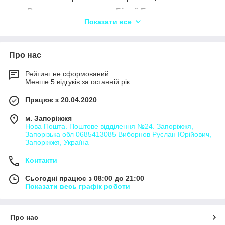
Вантажоперевезення Білий Берег,
Показати все
Вантажоперевезення Будо-Вороб'ї,
Вантажоперевезення Буки,
Вантажоперевезення Бучки,
Про нас
Вантажоперевезення Вишів,
Рейтинг не сформований
Вантажоперевезення Вишнянка,
Менше 5 відгуків за останній рік
Вантажоперевезення Візня,
Працює з 20.04.2020
Вантажоперевезення Вороб'ївщина,
м. Запоріжжя
Вантажоперевезення Ворсівка,
Нова Пошта. Поштове відділення №24. Запоріжжя,
Запорізька обл 0685413085 Виборнов Руслан Юрійович,
Вантажоперевезення В'юнище,
Запоріжжя, Україна
Вантажоперевезення Гамарня,
Контакти
Вантажоперевезення Горинь,
Сьогодні працює з 08:00 до 21:00
Вантажоперевезення Гуска,
Показати весь графік роботи
Вантажоперевезення Гута-Логанівська,
Вантажоперевезення Діброва,
Про нас
Вантажоперевезення Дружне,