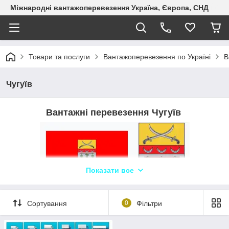
Міжнародні вантажоперевезення Україна, Європа, СНД
Товари та послуги
Вантажоперевезення по Україні
В
Чугуїв
Вантажні перевезення Чугуїв
Показати все
Логіст: Ганна +380686026142 WhatsApp,
Telegram, Viber ТЛК «Logistic Systems»✔️
Сортування
0
Фільтри