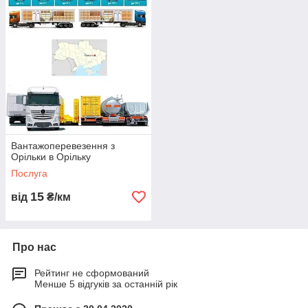
Логіст: Ганна +380686026142 WhatsApp,
Telegram, Viber ТЛК «Logistic Systems»✔️
Вантажоперевезення з
Орільки в Орільку
Послуга
15
від
₴/км
Про нас
Рейтинг не сформований
Менше 5 відгуків за останній рік