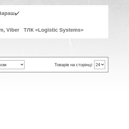
Вараш
✔️
m, Viber ТЛК «Logistic Systems»