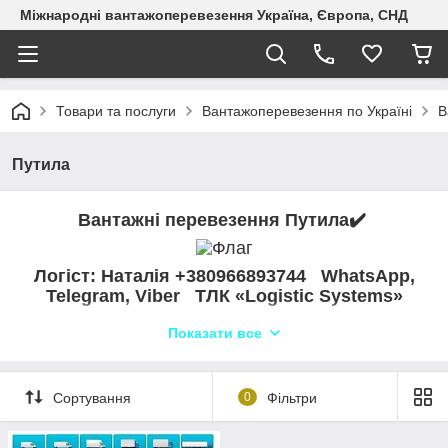
Міжнародні вантажоперевезення Україна, Європа, СНД
Товари та послуги
Вантажоперевезення по Україні
В
Путила
Вантажні перевезення Путила✔️
Логіст: Наталія +380966893744​​​​​​​ WhatsApp,
Telegram, Viber ТЛК «Logistic Systems»
Показати все
Сортування
0
Фільтри