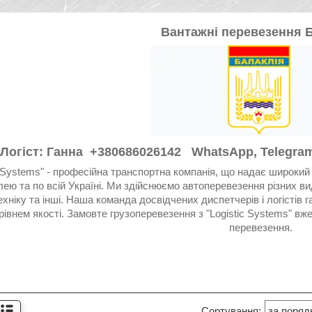
Вантажні перевезення 
Логіст: Ганна +380686026142 WhatsApp, Telegram
c Systems" - професійна транспортна компанія, що надає широкий
ею та по всій Україні. Ми здійснюємо автоперевезення різних ви
хніку та інші. Наша команда досвідчених диспетчерів і логістів г
рівнем якості. Замовте грузоперевезення з "Logistic Systems" вж
перевезення.