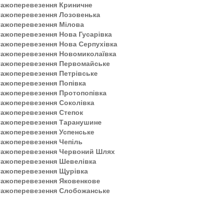
тажоперевезення Криничне
тажоперевезення Лозовенька
тажоперевезення Мілова
ажоперевезення Нова Гусарівка
ажоперевезення Нова Серпухівка
тажоперевезення Новомиколаївка
тажоперевезення Первомайське
ажоперевезення Петрівське
ажоперевезення Попівка
тажоперевезення Протопопівка
тажоперевезення Соколівка
тажоперевезення Степок
тажоперевезення Таранушине
тажоперевезення Успенське
тажоперевезення Чепіль
тажоперевезення Червоний Шлях
тажоперевезення Шевелівка
тажоперевезення Щурівка
тажоперевезення Яковенкове
тажоперевезення Слобожанське