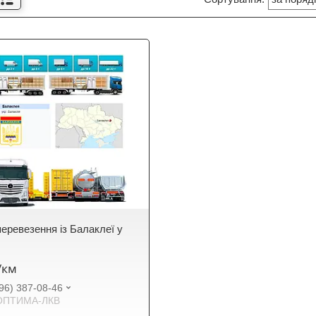
еревезення із Балаклеї у
ю
₴/км
96) 387-08-46
ОПТИМА-ЛКВ