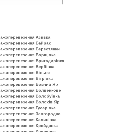
ажоперевезення Асіївка
тажоперевезення Байрак
тажоперевезення Берестянки
тажоперевезення Борщівка
тажоперевезення Бригадирівка
тажоперевезення Вербівка
тажоперевезення Вільне
ажоперевезення Вітрівка
тажоперевезення Вовчий Яр
тажоперевезення Волвенкове
тажоперевезення Волобуївка
тажоперевезення Волохів Яр
ажоперевезення Гусарівка
тажоперевезення Завгороднє
ажоперевезення Калинівка
тажоперевезення Крейдянка
тажоперевезення Криничне