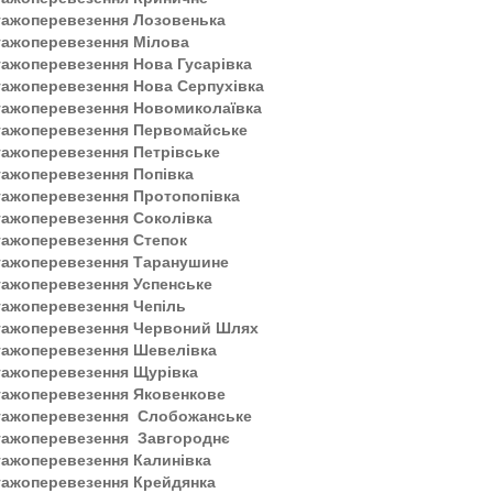
тажоперевезення Лозовенька
тажоперевезення Мілова
ажоперевезення Нова Гусарівка
ажоперевезення Нова Серпухівка
тажоперевезення Новомиколаївка
тажоперевезення Первомайське
ажоперевезення Петрівське
ажоперевезення Попівка
тажоперевезення Протопопівка
тажоперевезення Соколівка
тажоперевезення Степок
тажоперевезення Таранушине
тажоперевезення Успенське
тажоперевезення Чепіль
тажоперевезення Червоний Шлях
тажоперевезення Шевелівка
тажоперевезення Щурівка
тажоперевезення Яковенкове
тажоперевезення Слобожанське
тажоперевезення Завгороднє
ажоперевезення Калинівка
тажоперевезення Крейдянка