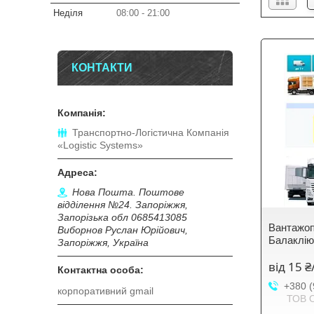
Неділя
08:00
21:00
КОНТАКТИ
Транспортно-Логістична Компанія
«Logistic Systems»
Нова Пошта. Поштове
відділення №24. Запоріжжя,
Запорізька обл 0685413085
Вантажоп
Виборнов Руслан Юрійович,
Балаклі
Запоріжжя, Україна
від 15 
+380 (
корпоративний gmail
ТОВ 