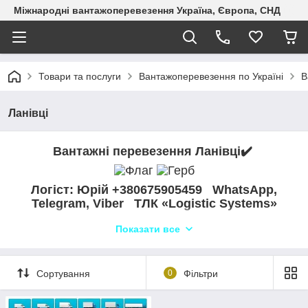
Міжнародні вантажоперевезення Україна, Європа, СНД
Товари та послуги
Вантажоперевезення по Україні
В
Ланівці
Вантажні перевезення Ланівці✔️
Логіст: Юрій +380675905459 WhatsApp,
Telegram, Viber ТЛК «Logistic Systems»
Показати все
Сортування
0
Фільтри