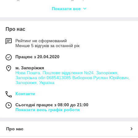
Вантажоперевезення Буглів,
Показати все
Вантажоперевезення Ванжулів,
Вантажоперевезення Велика Білка,
Вантажоперевезення Вербовець,
Про нас
Вантажоперевезення Верещаки,
Рейтинг не сформований
Вантажоперевезення Вишгородок,
Менше 5 відгуків за останній рік
Вантажоперевезення Влащинці,
Працює з 20.04.2020
Вантажоперевезення Волиця,
м. Запоріжжя
Вантажоперевезення Грибова,
Нова Пошта. Поштове відділення №24. Запоріжжя,
Запорізька обл 0685413085 Виборнов Руслан Юрійович,
Вантажоперевезення Гриньки,
Запоріжжя, Україна
Вантажоперевезення Жуківці,
Контакти
Вантажоперевезення Загірці,
Сьогодні працює з 08:00 до 21:00
Вантажоперевезення Іванківці,
Показати весь графік роботи
Вантажоперевезення Козачки,
Вантажоперевезення Коржківці,
Про нас
Вантажоперевезення Коростова,