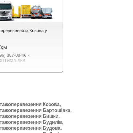
еревезення із Козова у
₴/км
96) 387-08-46
ОПТИМА-ЛКВ
тажоперевезення Козова,
тажоперевезення Бартошівка,
тажоперевезення Бишки,
тажоперевезення Будилів,
тажоперевезення Будова,