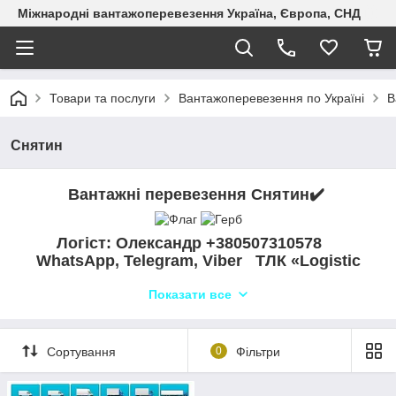
Міжнародні вантажоперевезення Україна, Європа, СНД
Товари та послуги
Вантажоперевезення по Україні
В
Снятин
Вантажні перевезення Снятин
✔️
Логіст: Олександр +380507310578
WhatsApp, Telegram, Viber ТЛК «Logistic
Systems»
Показати все
Компанія "Logistic Systems" пропонує якісні
грузоперевезення зі Снятина до Снятина та по всій Україні.
Ми здійснюємо автоперевезення різних типів вантажів,
Сортування
0
Фільтри
включаючи бортові, рефрижераторні, негабаритні та інші.
Наш диспетчерський відділ готовий прийняти ваше
замовлення та організувати оперативну доставку. Ми