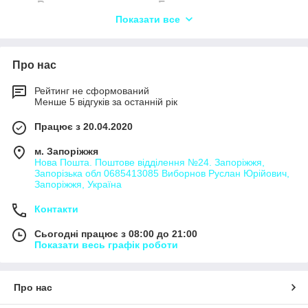
Вантажоперевезення Белелуя,
Показати все
Вантажоперевезення Борщів,
Вантажоперевезення Борщівська Турка,
Вантажоперевезення Будилів,
Про нас
Вантажоперевезення Бучачки,
Рейтинг не сформований
Вантажоперевезення Видинів,
Менше 5 відгуків за останній рік
Вантажоперевезення Вишнівка,
Працює з 20.04.2020
Вантажоперевезення Вовчківці,
м. Запоріжжя
Вантажоперевезення Ганьківці,
Нова Пошта. Поштове відділення №24. Запоріжжя,
Запорізька обл 0685413085 Виборнов Руслан Юрійович,
Вантажоперевезення Горішнє Залуччя,
Запоріжжя, Україна
Вантажоперевезення Джурів,
Контакти
Вантажоперевезення Долішнє Залуччя,
Сьогодні працює з 08:00 до 21:00
Вантажоперевезення Драгасимів,
Показати весь графік роботи
Вантажоперевезення Завалля,
Вантажоперевезення Задубрівці,
Про нас
Вантажоперевезення Запруття,