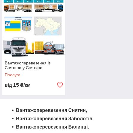
пропонуємо широкий спектр послуг, включаючи перевезення
вантажів різних обсягів та спеціальної техніки. Замовте
грузоперевезення вже сьогодні та довірте свої логістичні
потреби професіоналам.
Вантажоперевезення із
Снятина у Снятина
Послуга
15
від
₴/км
Вантажоперевезення Снятин,
Вантажоперевезення Заболотів,
Вантажоперевезення Балинці,