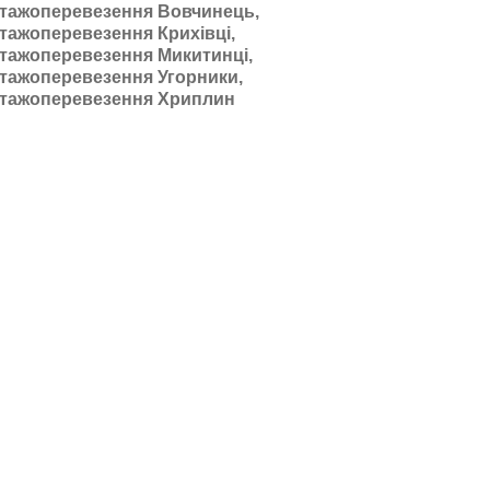
тажоперевезення Вовчинець,
тажоперевезення Крихівці,
тажоперевезення Микитинці,
тажоперевезення Угорники,
тажоперевезення Хриплин