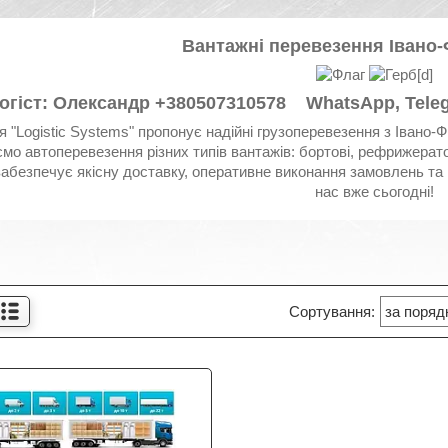
Вантажні перевезення Івано-
огіст: Олександр +380507310578
WhatsApp, Telegr
я "Logistic Systems" пропонує надійні грузоперевезення з Івано-Фр
мо автоперевезення різних типів вантажів: бортові, рефрижерато
 забезпечує якісну доставку, оперативне виконання замовлень та
нас вже сьогодні!