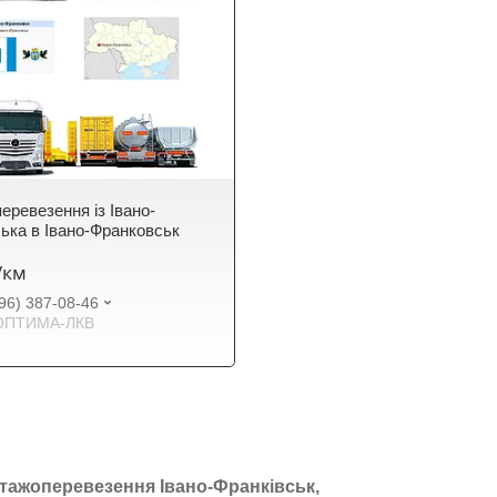
еревезення із Івано-
ька в Івано-Франковськ
₴/км
96) 387-08-46
ОПТИМА-ЛКВ
тажоперевезення Івано-Франківськ,