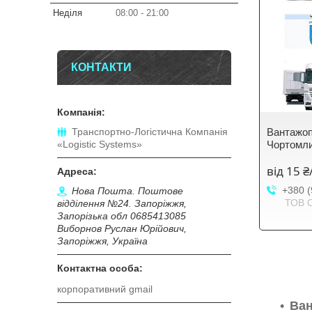
Неділя
08:00
21:00
КОНТАКТИ
Транспортно-Логістична Компанія
Вантажоп
«Logistic Systems»
Чортомл
від 15 
+380 (
Нова Пошта. Поштове
ТОВ 
відділення №24. Запоріжжя,
Запорізька обл 0685413085
Виборнов Руслан Юрійович,
Запоріжжя, Україна
корпоративний gmail
Ва