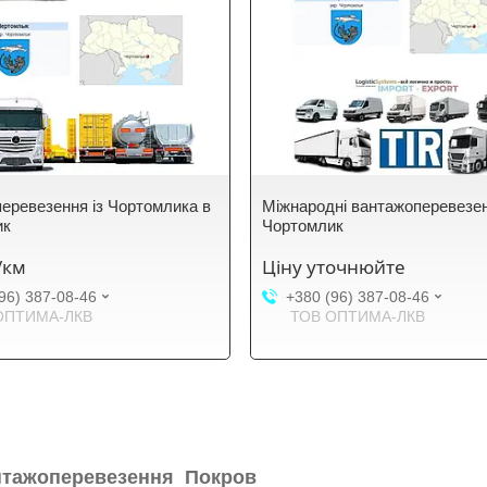
еревезення із Чортомлика в
Міжнародні вантажоперевезе
ик
Чортомлик
₴/км
Ціну уточнюйте
96) 387-08-46
+380 (96) 387-08-46
ОПТИМА-ЛКВ
ТОВ ОПТИМА-ЛКВ
нтажоперевезення Покров