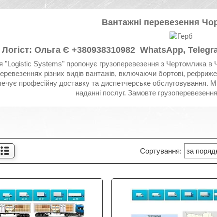
Вантажні перевезення Чо
Логіст: Ольга Є +380938310982 WhatsApp, Telegr
я "Logistic Systems" пропонує грузоперевезення з Чертомлика в Ч
еревезеннях різних видів вантажів, включаючи бортові, рефрижер
ечує професійну доставку та диспетчерське обслуговування. Ми 
наданні послуг. Замовте грузоперевезення