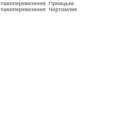
тажоперевезення Гірницьке
нтажоперевезення Чортомлик