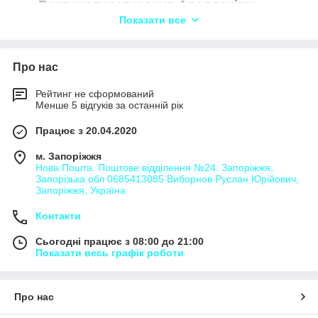
Вантажоперевезення Аполлонівка
Показати все
Вантажоперевезення Багате
Вантажоперевезення Барвінок
Вантажоперевезення Башмачка
Про нас
Вантажоперевезення Безбородькове
Рейтинг не сформований
Вантажоперевезення Березнуватівка
Менше 5 відгуків за останній рік
Вантажоперевезення Богданівка
Працює з 20.04.2020
Вантажоперевезення Бутовичівка
м. Запоріжжя
Вантажоперевезення Василівка
Нова Пошта. Поштове відділення №24. Запоріжжя,
Запорізька обл 0685413085 Виборнов Руслан Юрійович,
Вантажоперевезення Вишневе
Запоріжжя, Україна
Вантажоперевезення Військове
Контакти
Вантажоперевезення Вільне
Сьогодні працює з 08:00 до 21:00
Вантажоперевезення Вовніги
Показати весь графік роботи
Вантажоперевезення Водяне
Вантажоперевезення Гайдамацьке
Про нас
Вантажоперевезення Ганно-Мусіївка