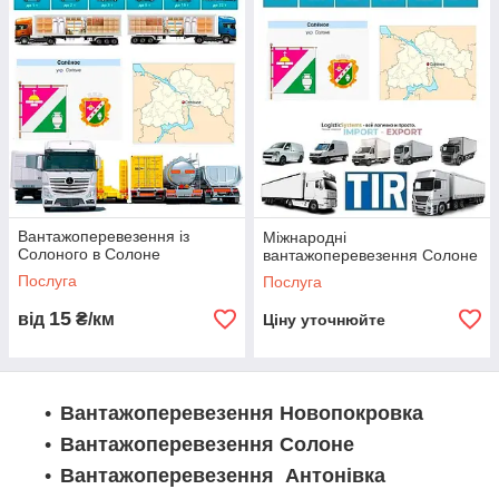
автопарк. Звертайтеся до Logistic Systems для ваших
вантажних потреб.
Вантажоперевезення із
Міжнародні
Солоного в Солоне
вантажоперевезення Солоне
Послуга
Послуга
15
від
₴/км
Ціну уточнюйте
Вантажоперевезення Новопокровка
Вантажоперевезення Солоне
Вантажоперевезення Антонівка